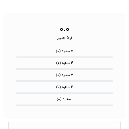
ویژگی
اشتراک ب
نوع رابط ها:
USB-A / USB-C / Lightning
ها:
سنسورها:
سنسور
۰.۰
از ۵ امتیاز
۵ ستاره (
۰
)
۴ ستاره (
۰
)
۳ ستاره (
۰
)
۲ ستاره (
۰
)
۱ ستاره (
۰
)