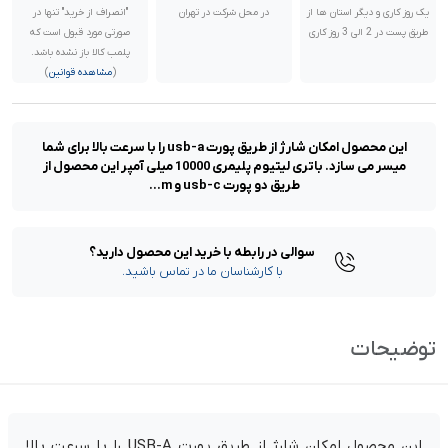
یک روز کاری و دیگر استان ها از
در محل شرکت در تهران
"انصراف از خرید" تنها در
طریق پست در 2 الی 3 روز کاری
صورتی مورد قبول است که
پلمب کالا باز نشده باشد.
(
مشاهده قوانین
)
این محصول امکان شارژ از طریق پورت usb-a را با سرعت بالا برای شما
میسر می سازد. باتری لیتیوم پلیمری 10000 میلی آمپر این محصول از
طریق دو پورت usb-c و m...
سوالی در رابطه با خرید این محصول دارید؟
با کارشناسان ما در تماس باشید.
توضیحات
این محصول امکان شارژ از طریق پورت USB-A را با سرعت بالا