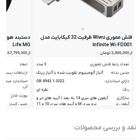
فلش مموری Wiwu ظرفیت 32 گیگابایت مدل
Life MG
Infinite Wi-FD001
از 3,880,000 تومان
از 67,799,000 تومان
تعداد رابط فلش مموری:
3 عدد
ابعاد:
جنس بدنه:
آلیاژ آلومینیوم تقویت شده با آلیاژ زینک
ارتباطات بیسیم:
دارای استاندارد:
GB 4943.1-2022
استاندارد ضد
آب:
رنگ:
نقره ای
پورت شارژ:
سازگاری
آیفون های سری 14 به بعد / آیپد های ایر و
آیفون و
پرو سری M و آیپد های سری 10 و 11
جنس کیت:
آیپد:
رنگ:
سرعت انتقال داده :
تا 10 گیگابیت بر ثانیه
سازگار
نقد و بررسی محصولات
ظرفیت:
32 گیگابایت
با:
فناوری ارتباطی فلش مموری:
USB 3.2 Gen2
سایر
کاربردی بر