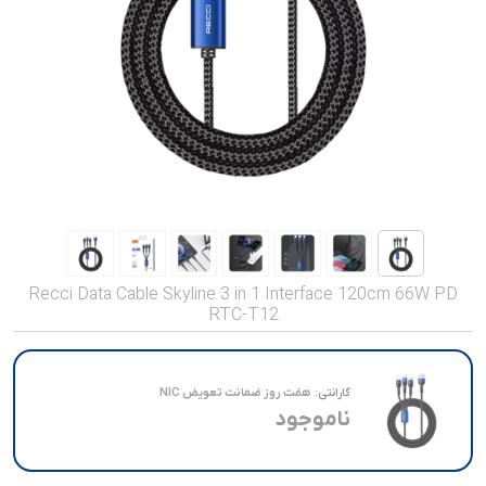
صدا و تصویر
قیمت روز
محصولات کارکرده
تماس با ما
خواندنی ها
Recci Data Cable Skyline 3 in 1 Interface 120cm 66W PD
RTC-T12
گارانتی:
هفت روز ضمانت تعویض NIC
ناموجود