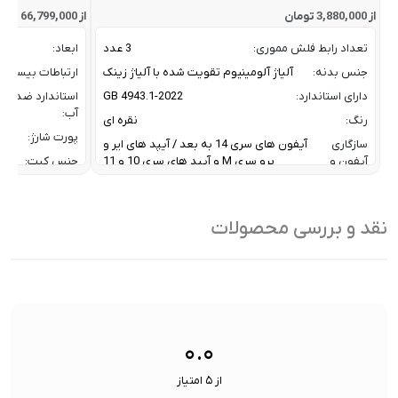
از 3,880,000 تومان
از 66,799,000 تومان
تعداد رابط فلش مموری:
3 عدد
ابعاد:
جنس بدنه:
آلیاژ آلومینیوم تقویت شده با آلیاژ زینک
ارتباطات بیسیم:
دارای استاندارد:
GB 4943.1-2022
استاندارد ضد
آب:
رنگ:
نقره ای
پورت شارژ:
سازگاری
آیفون های سری 14 به بعد / آیپد های ایر و
آیفون و
پرو سری M و آیپد های سری 10 و 11
جنس کیت:
آیپد:
رنگ:
سرعت انتقال داده :
تا 10 گیگابیت بر ثانیه
سازگار
نقد و بررسی محصولات
ظرفیت:
32 گیگابایت
با:
فناوری ارتباطی فلش مموری:
USB 3.2 Gen2
سایر
کاربردی بر
ویژگی
اشتراک ب
نوع رابط ها:
USB-A / USB-C / Lightning
ها:
سنسورها:
سنسور
۰.۰
از ۵ امتیاز