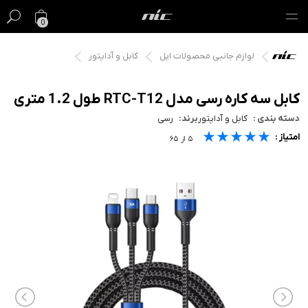
0
لوازم جانبی محصولات اپل
کابل و آداپتور
گیفت کارت
فروش ویژه
کابل سه کاره رسی مدل RTC-T12 طول 1.2 متری
دسته بندی :
کابل و آداپتور
برند:
رسی
مک
★★★★★
★★★★★
★★★★★
امتیاز :
۵
از
۶۵
آیفون
آیپد
ایرپاد
اپل واچ
لوازم جانبی