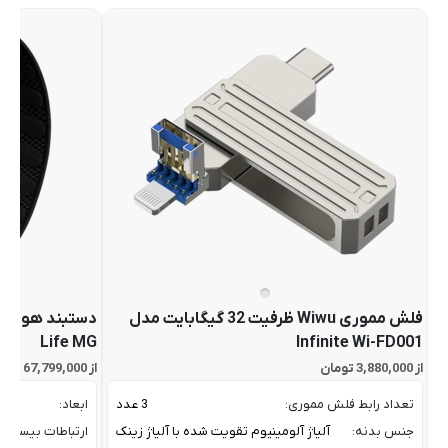
فلش مموری Wiwu ظرفیت 32 گیگابایت مدل
Life MG
Infinite Wi-FD001
از 3,880,000 تومان
از 67,799,000 تومان
تعداد رابط فلش مموری:
3 عدد
ابعاد:
جنس بدنه:
آلیاژ آلومینیوم تقویت شده با آلیاژ زینک
ارتباطات بیسیم: