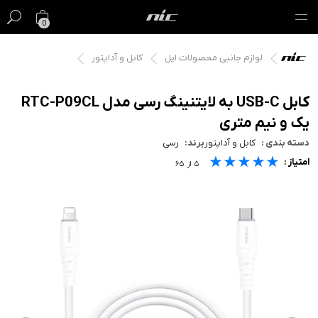
0
لوازم جانبی محصولات اپل
کابل و آداپتور
گیفت کارت
فروش ویژه
کابل USB-C به لایتنینگ رسی مدل RTC-P09CL
یک و نیم متری
مک
دسته بندی :
کابل و آداپتور
برند:
رسی
★★★★★
★★★★★
★★★★★
امتیاز :
آیفون
۵
از
۶۵
آیپد
ایرپاد
اپل واچ
لوازم جانبی