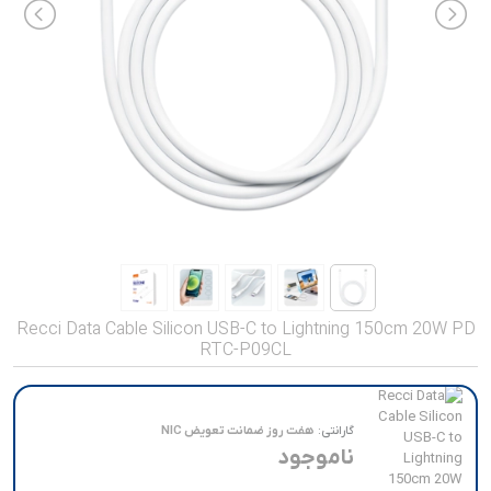
صدا و تصویر
قیمت روز
محصولات کارکرده
تماس با ما
خواندنی ها
Recci Data Cable Silicon USB-C to Lightning 150cm 20W PD
RTC-P09CL
گارانتی:
هفت روز ضمانت تعویض NIC
ناموجود