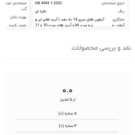
دارای استاندارد:
GB 4943.1-2022
استاندارد ضد
آب:
رنگ:
نقره ای
پورت شارژ:
سازگاری
آیفون های سری 14 به بعد / آیپد های ایر و
آیفون و
پرو سری M و آیپد های سری 10 و 11
جنس کیت:
آیپد:
رنگ:
سرعت انتقال داده :
تا 10 گیگابیت بر ثانیه
سازگار
نقد و بررسی محصولات
ظرفیت:
32 گیگابایت
با:
فناوری ارتباطی فلش مموری:
USB 3.2 Gen2
سایر
کاربردی بر
ویژگی
اشتراک ب
نوع رابط ها:
USB-A / USB-C / Lightning
ها:
سنسورها:
سنسور
۰.۰
از ۵ امتیاز
۵ ستاره (
۰
)
۴ ستاره (
۰
)