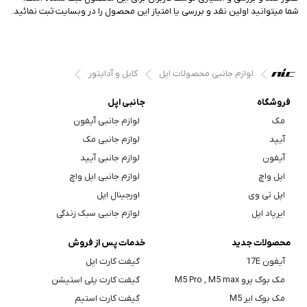
شما میتوانید اولین نقد و بررسی یا امتیاز این محصول را در وبسایت ثبت نمائید.
لوازم جانبی محصولات اپل
کابل و آداپتور
فروشگاه
جانبی اپل
مک
لوازم جانبی آیفون
آیپد
لوازم جانبی مک
آیفون
لوازم جانبی آیپد
اپل واچ
لوازم جانبی اپل واچ
اپل تی وی
اورجینال اپل
ایرپاد اپل
لوازم جانبی سبک زندگی
محصولات جدید
خدمات پس از فروش
آیفون 17E
گیفت کارت اپل
مک بوک پرو M5 Pro , M5 max
گیفت کارت پلی استیشن
مک بوک ایر M5
گیفت کارت استیم