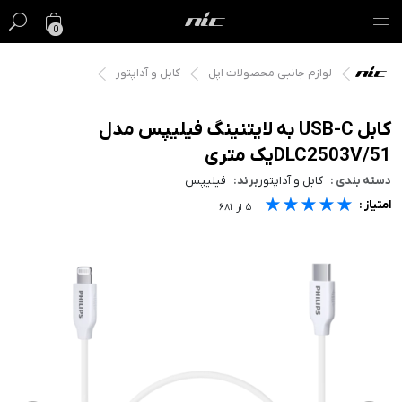
0
لوازم جانبی محصولات اپل
کابل و آداپتور
گیفت کارت
فروش ویژه
کابل USB-C به لایتنینگ فیلیپس مدل
DLC2503V/51یک متری
مک
دسته بندی :
کابل و آداپتور
برند:
فیلیپس
★★★★★
★★★★★
★★★★★
امتیاز :
آیفون
۵
از
۶۸۱
آیپد
ایرپاد
اپل واچ
لوازم جانبی