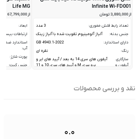
Life MG
Infinite Wi-FD001
از 3,880,000 تومان
از 67,799,000 تومان
تعداد رابط فلش مموری:
3 عدد
ابعاد:
جنس بدنه:
آلیاژ آلومینیوم تقویت شده با آلیاژ زینک
ارتباطات بیسیم:
دارای استاندارد:
GB 4943.1-2022
استاندارد ضد
آب:
رنگ:
نقره ای
پورت شارژ:
سازگاری
آیفون های سری 14 به بعد / آیپد های ایر و
آیفون و
پرو سری M و آیپد های سری 10 و 11
جنس کیت:
آیپد:
رنگ:
سرعت انتقال داده :
تا 10 گیگابیت بر ثانیه
سازگار
نقد و بررسی محصولات
ظرفیت:
32 گیگابایت
با:
فناوری ارتباطی فلش مموری:
USB 3.2 Gen2
سایر
کاربردی بر
ویژگی
اشتراک ب
نوع رابط ها:
USB-A / USB-C / Lightning
ها:
سنسورها:
سنسور
۰.۰