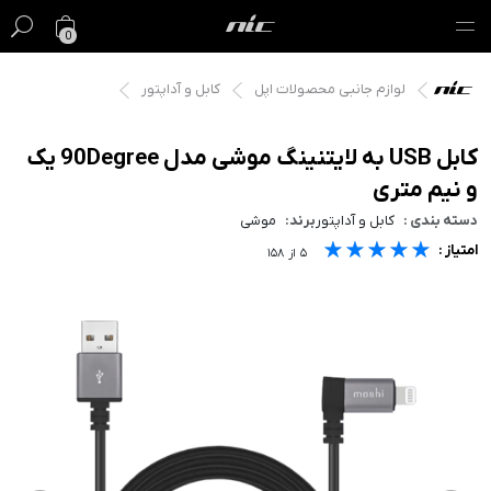
0
لوازم جانبی محصولات اپل
کابل و آداپتور
گیفت کارت
فروش ویژه
کابل USB به لایتنینگ موشی مدل 90Degree یک
و نیم متری
مک
دسته بندی :
کابل و آداپتور
برند:
موشی
★★★★★
★★★★★
★★★★★
امتیاز :
آیفون
۵
از
۱۵۸
آیپد
ایرپاد
اپل واچ
لوازم جانبی