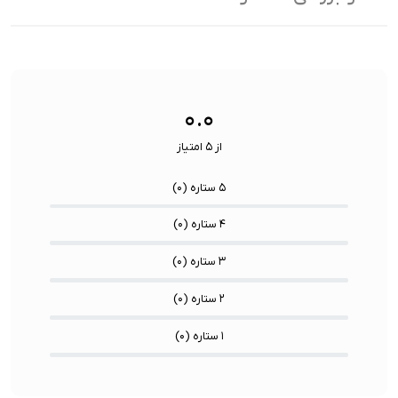
فناوری ارتباطی فلش مموری:
USB 3.2 Gen2
سایر
کاربردی بر
ویژگی
اشتراک ب
نوع رابط ها:
USB-A / USB-C / Lightning
ها:
سنسورها:
سنسور
۰.۰
از ۵ امتیاز
۵ ستاره (
۰
)
۴ ستاره (
۰
)
۳ ستاره (
۰
)
۲ ستاره (
۰
)
۱ ستاره (
۰
)