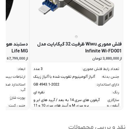
فلش مموری Wiwu ظرفیت 32 گیگابایت مدل
Life MG
Infinite Wi-FD001
از 3,880,000 تومان
از 67,799,000 تومان
تعداد رابط فلش مموری:
3 عدد
ابعاد:
جنس بدنه:
آلیاژ آلومینیوم تقویت شده با آلیاژ زینک
ارتباطات بیسیم:
دارای استاندارد:
GB 4943.1-2022
استاندارد ضد
آب:
رنگ:
نقره ای
پورت شارژ:
سازگاری
آیفون های سری 14 به بعد / آیپد های ایر و
آیفون و
پرو سری M و آیپد های سری 10 و 11
جنس کیت:
آیپد:
رنگ:
سرعت انتقال داده :
تا 10 گیگابیت بر ثانیه
سازگار
نقد و بررسی محصولات
ظرفیت:
32 گیگابایت
با: