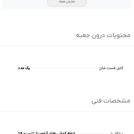
نمایش همه
محتویات درون جعبه
کابل فست شارژ
یک عدد
مشخصات فنی
سازگار با
انواع گوشی های آیفون از تا سری 14