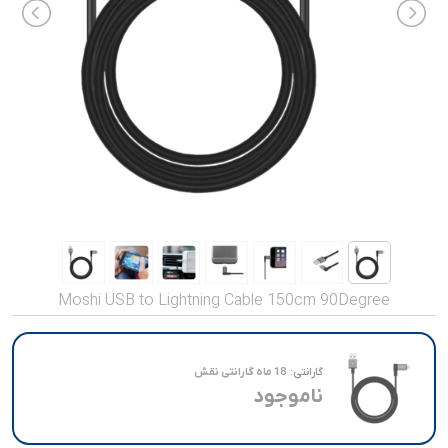
صدا و تصویر
قیمت روز
محصولات کارکرده
تماس با ما
خواندنی ها
Moshi USB to Lightning Cable 150cm 90Degree
گارانتی:
18 ماه گارانتی نقش
ناموجود