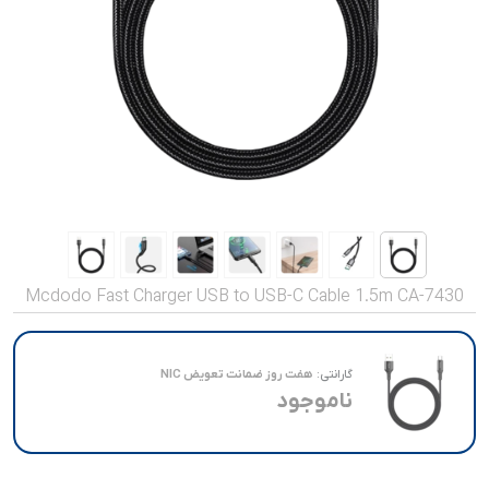
صدا و تصویر
قیمت روز
محصولات کارکرده
تماس با ما
خواندنی ها
Mcdodo Fast Charger USB to USB-C Cable 1.5m CA-7430
گارانتی:
هفت روز ضمانت تعویض NIC
ناموجود