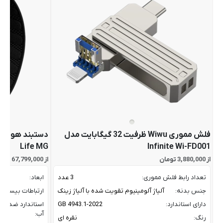
فلش مموری Wiwu ظرفیت 32 گیگابایت مدل
Life MG
Infinite Wi-FD001
از 3,880,000 تومان
از 67,799,000 تومان
تعداد رابط فلش مموری:
3 عدد
ابعاد:
جنس بدنه:
آلیاژ آلومینیوم تقویت شده با آلیاژ زینک
ارتباطات بیسیم:
دارای استاندارد:
GB 4943.1-2022
استاندارد ضد
آب:
رنگ:
نقره ای