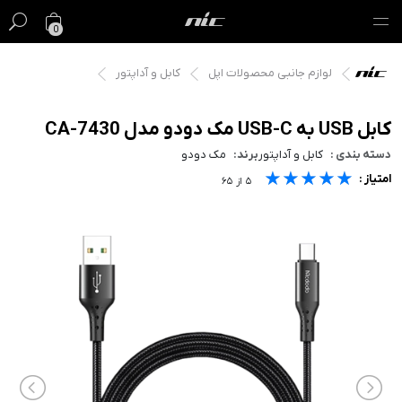
0
لوازم جانبی محصولات اپل
کابل و آداپتور
گیفت کارت
فروش ویژه
کابل USB به USB-C مک دودو مدل CA-7430
دسته بندی :
کابل و آداپتور
برند:
مک دودو
مک
★★★★★
★★★★★
★★★★★
امتیاز :
۵
از
۶۵
آیفون
آیپد
ایرپاد
اپل واچ
لوازم جانبی