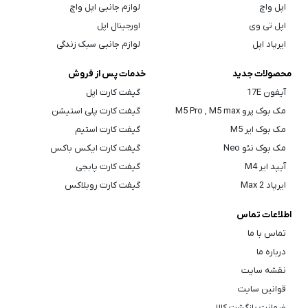
اپل واچ
لوازم جانبی اپل واچ
اپل تی وی
اورجینال اپل
ایرپاد اپل
لوازم جانبی سبک زندگی
محصولات جدید
خدمات پس از فروش
آیفون 17E
گیفت کارت اپل
مک بوک پرو M5 Pro , M5 max
گیفت کارت پلی استیشن
مک بوک ایر M5
گیفت کارت استیم
مک بوک نئو Neo
گیفت کارت ایکس باکس
آیپد ایر M4
گیفت کارت پابجی
ایرپاد Max 2
گیفت کارت روبلاکس
اطلاعات تماس
تماس با ما
درباره ما
نقشه سایت
قوانین سایت
ضمانت بازگشت کالا