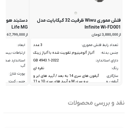
فلش مموری Wiwu ظرفیت 32 گیگابایت مدل
Life MG
Infinite Wi-FD001
از 3,880,000 تومان
از 67,799,000 تومان
تعداد رابط فلش مموری:
3 عدد
ابعاد:
جنس بدنه:
آلیاژ آلومینیوم تقویت شده با آلیاژ زینک
ارتباطات بیسیم:
دارای استاندارد:
GB 4943.1-2022
استاندارد ضد
آب:
رنگ:
نقره ای
پورت شارژ:
سازگاری
آیفون های سری 14 به بعد / آیپد های ایر و
آیفون و
پرو سری M و آیپد های سری 10 و 11
جنس کیت:
آیپد:
رنگ:
سرعت انتقال داده :
تا 10 گیگابیت بر ثانیه
سازگار
نقد و بررسی محصولات
ظرفیت:
32 گیگابایت
با:
فناوری ارتباطی فلش مموری:
USB 3.2 Gen2
سایر
کاربردی بر
ویژگی
اشتراک ب
نوع رابط ها:
USB-A / USB-C / Lightning
ها: