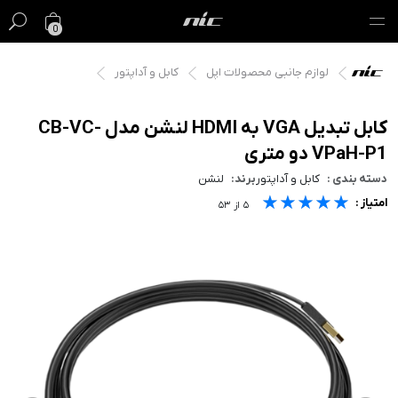
0
لوازم جانبی محصولات اپل
کابل و آداپتور
گیفت کارت
فروش ویژه
کابل تبدیل VGA به HDMI لنشن مدل CB-VC-
VPaH-P1 دو متری
مک
دسته بندی :
کابل و آداپتور
برند:
لنشن
★★★★★
★★★★★
★★★★★
امتیاز :
آیفون
۵
از
۵۳
آیپد
ایرپاد
اپل واچ
لوازم جانبی