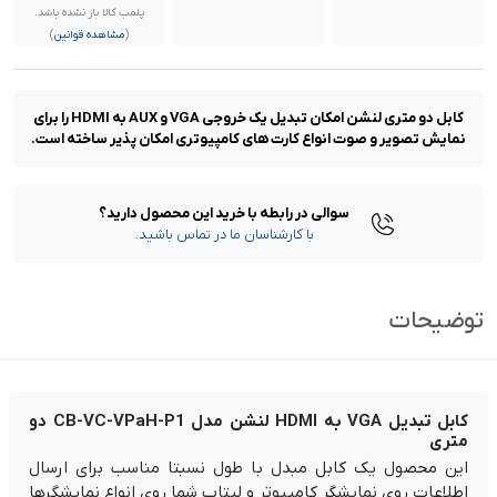
پلمب کالا باز نشده باشد.
(
مشاهده قوانین
)
کابل دو متری لنشن امکان تبدیل یک خروجی VGA و AUX به HDMI را برای
نمایش تصویر و صوت انواع کارت های کامپیوتری امکان پذیر ساخته است.
سوالی در رابطه با خرید این محصول دارید؟
با کارشناسان ما در تماس باشید.
توضیحات
کابل تبدیل VGA به HDMI لنشن مدل CB-VC-VPaH-P1 دو
متری
این محصول یک کابل مبدل با طول نسبتا مناسب برای ارسال
اطلاعات روی نمایشگر کامپیوتر و لپتاب شما روی انواع نمایشگرها