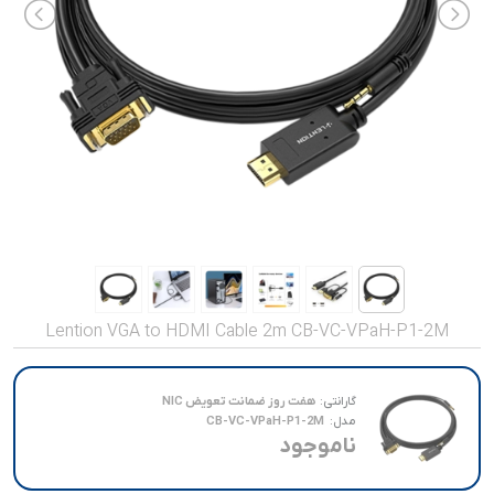
صدا و تصویر
قیمت روز
محصولات کارکرده
تماس با ما
خواندنی ها
Lention VGA to HDMI Cable 2m CB-VC-VPaH-P1-2M
گارانتی:
هفت روز ضمانت تعویض NIC
مدل:
CB-VC-VPaH-P1-2M
ناموجود