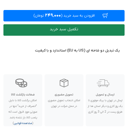
۲۴۹٬۰۰۰
افزودن به سبد خرید
(
تومان)
تکمیل سبد خرید
یک تبدیل دو شاخه ای (US به EU) استاندارد و با کیفیت
ارسال و تحویل
تحویل حضوری
ضمانت بازگشت کالا
ارسال در تهران با پیک موتوری تا
امکان انتخاب تحویل حضوری
امکان برگشت کالا با دلیل
یک روز کاری و دیگر استان ها از
در محل شرکت در تهران
"انصراف از خرید" تنها در
طریق پست در 2 الی 3 روز کاری
صورتی مورد قبول است که
پلمب کالا باز نشده باشد.
(
مشاهده قوانین
)