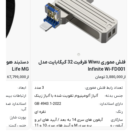
فلش مموری Wiwu ظرفیت 32 گیگابایت مدل
Life MG
Infinite Wi-FD001
از 3,880,000 تومان
از 67,799,000 تومان
تعداد رابط فلش مموری:
3 عدد
ابعاد:
جنس بدنه:
آلیاژ آلومینیوم تقویت شده با آلیاژ زینک
ارتباطات بیسیم:
دارای استاندارد:
GB 4943.1-2022
استاندارد ضد
آب:
رنگ:
نقره ای
پورت شارژ:
سازگاری
آیفون های سری 14 به بعد / آیپد های ایر و
آیفون و
پرو سری M و آیپد های سری 10 و 11
جنس کیت:
آیپد: