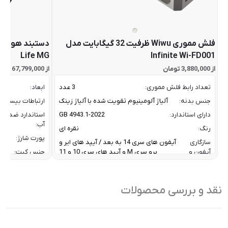
فلش مموری Wiwu ظرفیت 32 گیگابایت مدل
Life MG
Infinite Wi-FD001
از 3,880,000 تومان
از 67,799,000 تومان
تعداد رابط فلش مموری:
3 عدد
ابعاد:
جنس بدنه:
آلیاژ آلومینیوم تقویت شده با آلیاژ زینک
ارتباطات بیسیم:
دارای استاندارد:
GB 4943.1-2022
استاندارد ضد
آب:
رنگ:
نقره ای
پورت شارژ:
سازگاری
آیفون های سری 14 به بعد / آیپد های ایر و
آیفون و
پرو سری M و آیپد های سری 10 و 11
جنس کیت:
آیپد:
رنگ:
سرعت انتقال داده :
تا 10 گیگابیت بر ثانیه
سازگار
نقد و بررسی محصولات
ظرفیت:
32 گیگابایت
با:
فناوری ارتباطی فلش مموری:
USB 3.2 Gen2
سایر
کاربردی بر
ویژگی
اشتراک ب
نوع رابط ها:
USB-A / USB-C / Lightning
ها: