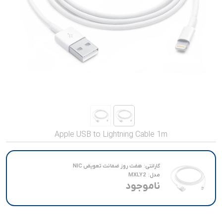
صدا و تصویر
قیمت روز
محصولات کارکرده
تماس با ما
خواندنی ها
Apple USB to Lightning Cable 1m
گارانتی:
هفت روز ضمانت تعویض NIC
مدل:
MXLY2
ناموجود