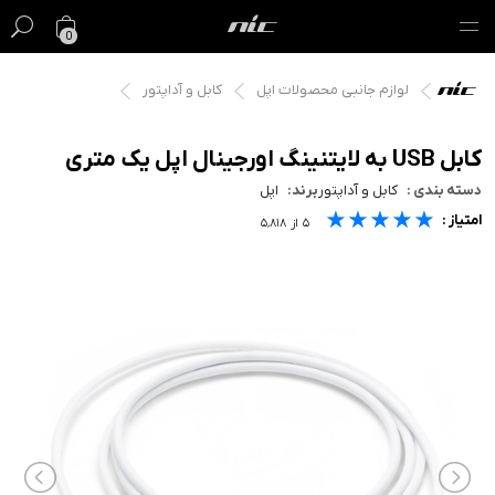
0
لوازم جانبی محصولات اپل
کابل و آداپتور
گیفت کارت
فروش ویژه
کابل USB به لایتنینگ اورجینال اپل یک متری
دسته بندی :
کابل و آداپتور
برند:
اپل
مک
★★★★★
★★★★★
★★★★★
امتیاز :
۵
از
۵٬۸۱۸
آیفون
آیپد
ایرپاد
اپل واچ
لوازم جانبی