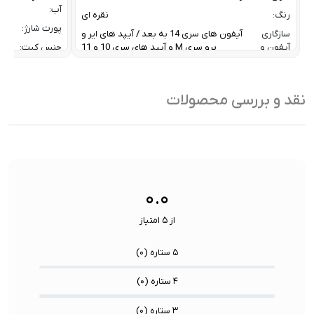
آب:
رنگ:
نقره ای
پورت شارژ:
سازگاری
آیفون های سری 14 به بعد / آیپد های ایر و
آیفون و
پرو سری M و آیپد های سری 10 و 11
جنس کیت:
آیپد:
رنگ:
سرعت انتقال داده :
تا 10 گیگابیت بر ثانیه
سازگار
نقد و بررسی محصولات
ظرفیت:
32 گیگابایت
با:
فناوری ارتباطی فلش مموری:
USB 3.2 Gen2
سایر
کاربردی بر
ویژگی
اشتراک ب
نوع رابط ها:
USB-A / USB-C / Lightning
ها:
سنسورها:
سنسور
۰.۰
از ۵ امتیاز
۵ ستاره (
۰
)
۴ ستاره (
۰
)
۳ ستاره (
۰
)