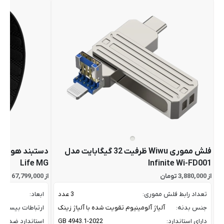
فلش مموری Wiwu ظرفیت 32 گیگابایت مدل
Life MG
Infinite Wi-FD001
از 3,880,000 تومان
از 67,799,000 تومان
تعداد رابط فلش مموری:
3 عدد
ابعاد:
جنس بدنه:
آلیاژ آلومینیوم تقویت شده با آلیاژ زینک
ارتباطات بیسیم:
دارای استاندارد:
GB 4943.1-2022
استاندارد ضد