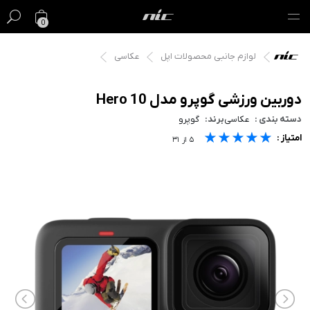
0
لوازم جانبی محصولات اپل
عکاسی
گیفت کارت
فروش ویژه
دوربین ورزشی گوپرو مدل Hero 10
دسته بندی :
عکاسی
برند:
گوپرو
مک
★★★★★
★★★★★
★★★★★
امتیاز :
۵
از
۳۱
آیفون
آیپد
ایرپاد
اپل واچ
لوازم جانبی