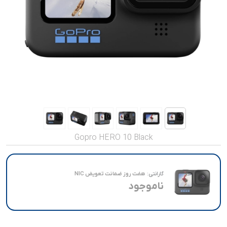
صدا و تصویر
قیمت روز
محصولات کارکرده
تماس با ما
خواندنی ها
Gopro HERO 10 Black
گارانتی:
هفت روز ضمانت تعویض NIC
ناموجود