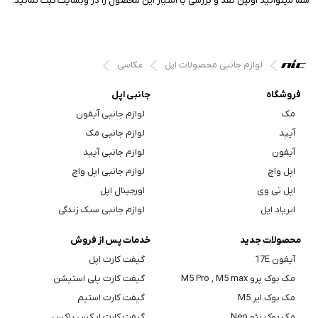
شما میتوانید اولین نقد و بررسی یا امتیاز این محصول را در وبسایت ثبت نمائید.
لوازم جانبی محصولات اپل
عکاسی
فروشگاه
جانبی اپل
مک
لوازم جانبی آیفون
آیپد
لوازم جانبی مک
آیفون
لوازم جانبی آیپد
اپل واچ
لوازم جانبی اپل واچ
اپل تی وی
اورجینال اپل
ایرپاد اپل
لوازم جانبی سبک زندگی
محصولات جدید
خدمات پس از فروش
آیفون 17E
گیفت کارت اپل
مک بوک پرو M5 Pro , M5 max
گیفت کارت پلی استیشن
مک بوک ایر M5
گیفت کارت استیم
مک بوک نئو Neo
گیفت کارت ایکس باکس