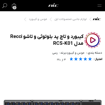
0
لوازم جانبی محصولات اپل
موس و کیبورد
گیفت کارت
فروش ویژه
کیبورد و تاچ پد بلوتوثی و تاشو Recci
مدل RCS-K01
مک
دسته بندی :
موس و کیبورد
برند:
رسی
آیفون
★★★★★
★★★★★
★★★★★
امتیاز :
۴
از
۲۲۰
آیپد
ایرپاد
اپل واچ
لوازم جانبی