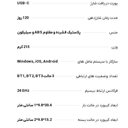
پورت دریافت شارژ
USB-C
مدت زمان شارژدهی
120 روز
جنس
پلاستیک فشرده و مقاوم ABS و سیلیکون
وزن
215 گرم
سازگار با سیستم عامل های
Windows, iOS, Android
تعداد وضعیت های ارتباطی
3 حالت BT1, BT2, BT3
فرکانس ارتباط بیسیم
24 GHz
ابعاد کیبورد در حالت باز
30.4*9.8*1 سانتی متر
ابعاد کیبورد در حالت بسته
15.2*9.8*2 سانتی متر