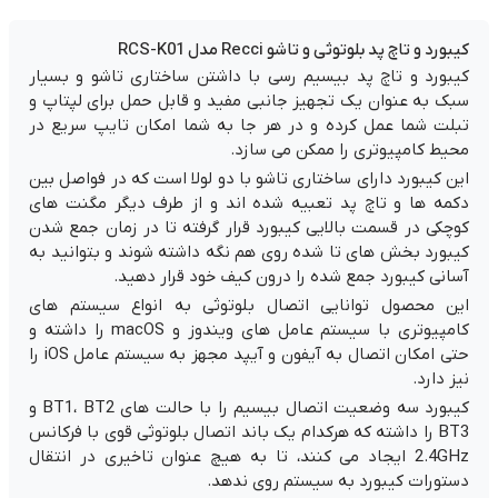
کیبورد و تاچ پد بلوتوثی و تاشو Recci مدل RCS-K01
کیبورد و تاچ پد بیسیم رسی با داشتن ساختاری تاشو و بسیار
سبک به عنوان یک تجهیز جانبی مفید و قابل حمل برای لپتاپ و
تبلت شما عمل کرده و در هر جا به شما امکان تایپ سریع در
محیط کامپیوتری را ممکن می سازد.
این کیبورد دارای ساختاری تاشو با دو لولا است که در فواصل بین
دکمه ها و تاچ پد تعبیه شده اند و از طرف دیگر مگنت های
کوچکی در قسمت بالایی کیبورد قرار گرفته تا در زمان جمع شدن
کیبورد بخش های تا شده روی هم نگه داشته شوند و بتوانید به
آسانی کیبورد جمع شده را درون کیف خود قرار دهید.
این محصول توانایی اتصال بلوتوثی به انواع سیستم های
کامپیوتری با سیستم عامل های ویندوز و macOS را داشته و
حتی امکان اتصال به آیفون و آیپد مجهز به سیستم عامل iOS را
نیز دارد.
کیبورد سه وضعیت اتصال بیسیم را با حالت های BT1، BT2 و
BT3 را داشته که هرکدام یک باند اتصال بلوتوثی قوی با فرکانس
2.4GHz ایجاد می کنند، تا به هیچ عنوان تاخیری در انتقال
دستورات کیبورد به سیستم روی ندهد.