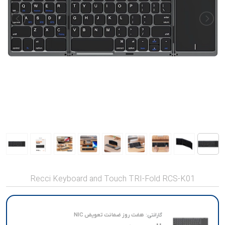
صدا و تصویر
قیمت روز
محصولات کارکرده
تماس با ما
خواندنی ها
Recci Keyboard and Touch TRI-Fold RCS-K01
گارانتی:
هفت روز ضمانت تعویض NIC