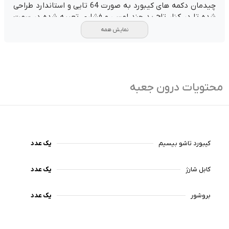
چیدمان دکمه های کیبورد به صورت 64 تایی و استاندارد طراحی
شده تا در کنار تاچ پد چند لمسی و فشاری تعبیه شده در سمت
راست کیبورد، امکانات کاملی را برای کار روان در محیط لپتاپ و
نمایش همه
تبلت فراهم آورد.
باتری قدرتمند لیتیوم پلیمری این دستگاه از طریق پورت USB-C
شارژ شده و با یک بار شارژ کامل تا بازه زمانی 2 ماه امکان
استفاده را دارد.
محتویات درون جعبه
کیبورد تاشو بیسیم
یک عدد
کابل شارژ
یک عدد
بروشور
یک عدد