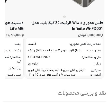
فلش مموری Wiwu ظرفیت 32 گیگابایت مدل
Life MG
Infinite Wi-FD001
از 3,880,000 تومان
از 67,799,000 تومان
تعداد رابط فلش مموری:
3 عدد
ابعاد:
جنس بدنه:
آلیاژ آلومینیوم تقویت شده با آلیاژ زینک
ارتباطات بیسیم:
دارای استاندارد:
GB 4943.1-2022
استاندارد ضد
آب:
رنگ:
نقره ای
پورت شارژ:
سازگاری
آیفون های سری 14 به بعد / آیپد های ایر و
آیفون و
پرو سری M و آیپد های سری 10 و 11
جنس کیت:
آیپد:
رنگ:
سرعت انتقال داده :
تا 10 گیگابیت بر ثانیه
سازگار
نقد و بررسی محصولات
ظرفیت:
32 گیگابایت
با:
فناوری ارتباطی فلش مموری:
USB 3.2 Gen2
سایر
کاربردی بر
ویژگی
اشتراک ب
نوع رابط ها:
USB-A / USB-C / Lightning
ها: