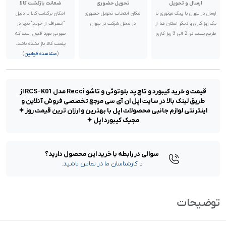
ارسال و تحویل
تحویل حضوری
ضمانت بازگشت کالا
ارسال در تهران با پیک موتوری تا
امکان انتخاب تحویل حضوری
امکان برگشت کالا با دلیل
یک روز کاری و دیگر استان ها از
در محل شرکت در تهران
"انصراف از خرید" تنها در
طریق پست در 2 الی 3 روز کاری
صورتی مورد قبول است که
پلمب کالا باز نشده باشد.
(
مشاهده قوانین
)
قیمت و خرید کیبورد و تاچ پد بلوتوثی و تاشو Recci مدل RCS-K01 از
طریق لینک بالا در سایت اپل ان آی سی مرجع تخصصی فروش آنلاین و
اینترنتی لوازم جانبی محصولات اپل با بهترین و ارزان ترین قیمت روز ✦
مجیک کیبورد اپل ✦
سوالی در رابطه با خرید این محصول دارید؟
با کارشناسان ما در تماس باشید.
توضیحات