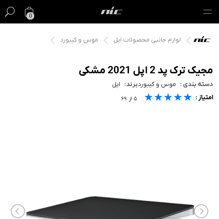
0
لوازم جانبی محصولات اپل
موس و کیبورد
گیفت کارت
فروش ویژه
مجیک ترک پد 2 اپل 2021 مشکی
دسته بندی :
موس و کیبورد
برند:
اپل
مک
★★★★★
★★★★★
★★★★★
امتیاز :
۵
از
۶۹
آیفون
آیپد
ایرپاد
اپل واچ
لوازم جانبی