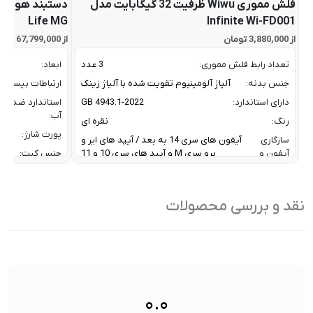
فلش مموری Wiwu ظرفیت 32 گیگابایت مدل
Life MG
Infinite Wi-FD001
از 3,880,000 تومان
از 67,799,000 تومان
تعداد رابط فلش مموری:
3 عدد
ابعاد:
جنس بدنه:
آلیاژ آلومینیوم تقویت شده با آلیاژ زینک
ارتباطات بیسیم:
دارای استاندارد:
GB 4943.1-2022
استاندارد ضد
آب:
رنگ:
نقره ای
پورت شارژ:
سازگاری
آیفون های سری 14 به بعد / آیپد های ایر و
آیفون و
پرو سری M و آیپد های سری 10 و 11
جنس کیت:
آیپد:
رنگ:
سرعت انتقال داده :
تا 10 گیگابیت بر ثانیه
سازگار
نقد و بررسی محصولات
ظرفیت:
32 گیگابایت
با:
فناوری ارتباطی فلش مموری:
USB 3.2 Gen2
سایر
کاربردی بر
ویژگی
اشتراک ب
نوع رابط ها:
USB-A / USB-C / Lightning
ها:
سنسورها:
سنسور
۰.۰