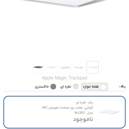
صدا و تصویر
قیمت روز
محصولات کارکرده
تماس با ما
خواندنی ها
Apple Magic Trackpad
همه موارد
نقره ای
خاکستری
رنگ :
رنگ:
نقره ای
گارانتی:
هفت روز ضمانت تعویض NIC
مدل:
MJ2R2
ناموجود