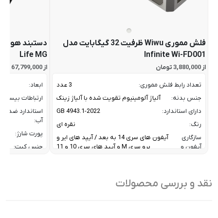
فلش مموری Wiwu ظرفیت 32 گیگابایت مدل
Life MG
Infinite Wi-FD001
از 3,880,000 تومان
از 67,799,000 تومان
تعداد رابط فلش مموری:
3 عدد
ابعاد:
جنس بدنه:
آلیاژ آلومینیوم تقویت شده با آلیاژ زینک
ارتباطات بیسیم:
دارای استاندارد:
GB 4943.1-2022
استاندارد ضد
آب:
رنگ:
نقره ای
پورت شارژ:
سازگاری
آیفون های سری 14 به بعد / آیپد های ایر و
آیفون و
پرو سری M و آیپد های سری 10 و 11
جنس کیت:
آیپد:
رنگ:
سرعت انتقال داده :
تا 10 گیگابیت بر ثانیه
سازگار
نقد و بررسی محصولات
ظرفیت:
32 گیگابایت
با:
فناوری ارتباطی فلش مموری:
USB 3.2 Gen2
سایر
کاربردی بر
ویژگی
اشتراک ب
نوع رابط ها:
USB-A / USB-C / Lightning
ها: