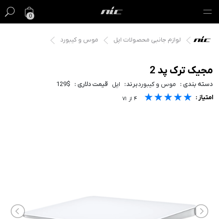
0
لوازم جانبی محصولات اپل
موس و کیبورد
گیفت کارت
فروش ویژه
مجیک ترک پد 2
دسته بندی :
موس و کیبورد
برند:
اپل
قیمت دلاری :
129$
مک
★★★★★
★★★★★
★★★★★
امتیاز :
۴
از
۷۱
آیفون
آیپد
ایرپاد
اپل واچ
لوازم جانبی