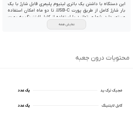
این دستگاه با داشتن یک باتری لیتیوم پلیمری قابل شارژ با یک
بار شارژ کامل از طریق پورت USB-C، تا دو ماه امکان استفاده
مستمر دارد. شما می‌توانید با استفاده از کابل لایتنینگ به پورت
USB رایانه‌تان، مجیک ترک پد 2 را شارژ کنید. همچنین شما
نمایش همه
می‌توانید با نصب نرم‌افزار Magic Trackpad 2 Control Panel،
تنظیمات مختلف دستگاه را به سلیقه خود تغییر دهید.
مجیک ترک پد 2 یک دستگاه مناسب برای کسانی است که دوست
دارند با رایانه‌شان به صورت لمسی و آسان تعامل داشته باشند.
محتویات درون جعبه
این دستگاه با سیستم عامل MacOS 10.11 به بعد و iPadOS
13.4 به بعد سازگاری کامل دارد.
این محصول به صورت اورجینال توسط اپل تولید شده است.
مجیک ترک پد
یک عدد
کابل لایتنینگ
یک عدد