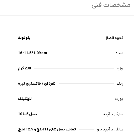
مشخصات فنی
نحوه اتصال
بلوتوث
ابعاد
16*11.5*1.09 cm
وزن
230 گرم
رنگ
نقره ای / خاکستری تیره
پورت
لایتنینگ
سازگار با آپید
نسل 5 تا 10
سازگار با آیپد پرو
تمامی نسل های 11 اینچ و 12.9 اینچ