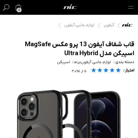
0
آیفون
لوازم جانبی آیفون
گیفت کارت
فروش ویژه
قاب شفاف آیفون 13 پرو مکس MagSafe
اسپیگن مدل Ultra Hybrid
مک
دسته بندی :
لوازم جانبی آیفون
برند:
اسپیگن
★★★★★
★★★★★
★★★★★
امتیاز :
آیفون
۵
از
۳٬۰۹۵
آیپد
ایرپاد
اپل واچ
لوازم جانبی