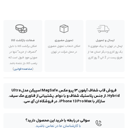
ارسال و تحویل
تحویل حضوری
ضمانت بازگشت کالا
ارسال در تهران با پیک موتوری تا
امکان انتخاب تحویل حضوری
امکان برگشت کالا با دلیل
یک روز کاری و دیگر استان ها از
در محل شرکت در تهران
"انصراف از خرید" تنها در
طریق پست در 2 الی 3 روز کاری
صورتی مورد قبول است که
پلمب کالا باز نشده باشد.
(
مشاهده قوانین
)
فروش قاب شفاف آیفون ۱۳ پرو مکس MagSafe اسپیگن مدل Ultra
Hybrid. از جنس پلاستیک شفاف و با دوام. پشتیبانی از فناوری مگ سیف.
سازگار با iPhone 13 Pro Max. در فروشگاه ان آی سی.
سوالی در رابطه با خرید این محصول دارید؟
با کارشناسان ما در تماس باشید.