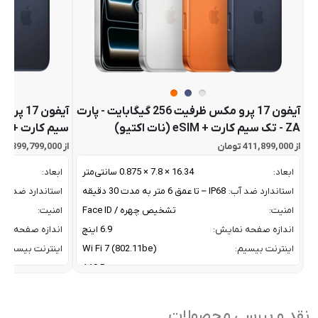
آیفون 17 پرو مکس ظرفیت 256 گیگابایت - پارت
ZA - تک سیم کارت + eSIM (نات اکتیو)
سیم کارت + eSIM (نات اکتیو)
از 411,899,000 تومان
از 399,799,000 تومان
ابعاد:
16.34 × 7.8 × 0.875 سانتی‌متر
ابعاد:
استاندارد ضد آب:
IP68 – تا عمق 6 متر به مدت 30 دقیقه
استاندارد ضد آب:
امنیت:
تشخیص چهره / Face ID
امنیت:
اندازه صفحه نمایش:
6.9 اینچ
اندازه صفحه نم
اینترنت بیسیم:
Wi Fi 7 (802.11be)
اینترنت بیسیم:
پردازنده:
A19 Pro
پردازنده:
پشتیبانی از فرایند شارژ مگ
با توان 25 وات مگ سف
پشتیبانی از فراین
سیف:
Qi 2
سیف:
نقد و بررسی محصولات