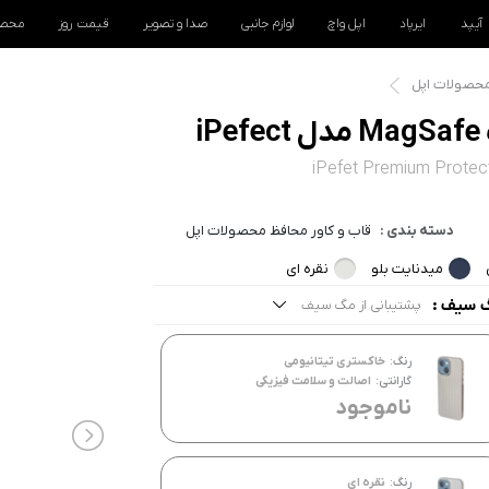
آیپد
ایرپاد
اپل واچ
لوازم جانبی
صدا و تصویر
قیمت روز
محصو
محصولات اپل
iPefet Premium Protec
دسته بندی :
قاب و کاور محافظ محصولات اپل
میدنایت بلو
نقره ای
 سیف :
پشتیبانی از مگ سیف
مه موارد
رنگ:
خاکستری تیتانیومی
شتیبانی از مگ سیف
گارانتی:
اصالت و سلامت فیزیکی
ناموجود
رنگ:
نقره ای