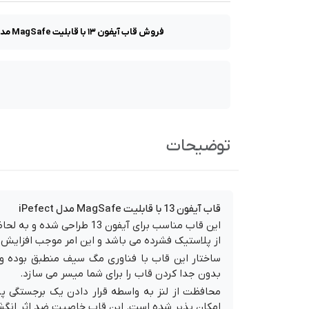
فروش قاب آیفون ۱۳ با قابلیت MagSafe مدل iPefect.از جنس سیلیکون با دوام. پشتیبانی از فناوری مگ سیف. سازگار با iPhone 13. با کیفیت بالا در فروشگاه اپل ان آی سی.
توضیحات
قاب آیفون 13 با قابلیت MagSafe مدل iPefect
این قاب مناسب برای آیفون 13 طر
از پلاستیک فشرده می باشد و این امر موجب افزایش
ساختار این قاب با فناوری مگ سیف منطبق بوده و ا
بدون جدا کردن قاب را برای شما میسر می سازد.
محافظت از لنز به واسطه قرار دادن یک برجستگی پل
امکان پذیر شده است. این قاب خاصیت ضد اثر انگشت