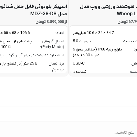
 هوشمند ورزشی ووپ مدل
اسپیکر بلوتوثی قابل حمل شیائو
Whoop L
مدل MDZ-38-DB
از 8,899,000 تومان
34.7 × 24 × 10.6 میلی‌متر
ابعاد:
196.6 × 68 × 66 میلی متر
ت بیسیم:
بلوتوث 5.0
اتصال گروهی
پشتیبانی از اتصال ه
(Party Mode):
تا 100 اسپیکر
رد
دارای رتبه IP68 (حداکثر عمق 6
متر تا 30 دقیقه)
استاندارد مقاومت در برابر آب و گرد و غبار
رژ:
USB-C
برد اتصال
تا 25 متر (در فضای با
بی‌سیم:
یت:
تیتانیوم
پاسخ فرکانسی:
60 Hz تا 20 KHz
رنگ بدنه نقره ای / رنگ بند مشکی
پروفایل‌های
1.4 / AVRCP V1.6.2 /
گوشی های اندروید با نسخه 11 به بعد /
بلوتوث:
1.8
گوشی های آیفون با iOS 17 به بعد
ترکیب توان
oofer + 10 W
ربردی برای فعالیت های ورزشی و روزمره
خروجی:
er
 نیازمند اشتراک برای تحلیل داده / تحلیل
خواب پیشرفته/ تشخیص AFib /
تعداد درایورها:
2 درایور صوتی (ووفر + توییتر)
Healthspan و Pace of Aging / تحلیل
توان خروجی کل:
فشار خون (بتا)
متن کامنت...
ا:
سنسور سنجش فشار خون / پایش