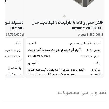
فلش مموری Wiwu ظرفیت 32 گیگابایت مدل
Life MG
Infinite Wi-FD001
از 3,880,000 تومان
از 67,799,000 تومان
تعداد رابط فلش مموری:
3 عدد
ابعاد:
جنس بدنه:
آلیاژ آلومینیوم تقویت شده با آلیاژ زینک
ارتباطات بیسیم:
دارای استاندارد:
GB 4943.1-2022
استاندارد ضد
آب:
رنگ:
نقره ای
پورت شارژ:
سازگاری
آیفون های سری 14 به بعد / آیپد های ایر و
آیفون و
پرو سری M و آیپد های سری 10 و 11
جنس کیت:
آیپد:
رنگ:
سرعت انتقال داده :
تا 10 گیگابیت بر ثانیه
سازگار
نقد و بررسی محصولات
ظرفیت:
32 گیگابایت
با:
فناوری ارتباطی فلش مموری:
USB 3.2 Gen2
سایر
کاربردی بر
ویژگی
اشتراک ب
نوع رابط ها:
USB-A / USB-C / Lightning
ها: