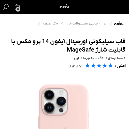
0
لوازم جانبی محصولات اپل
مگ سیف
گیفت کارت
فروش ویژه
قاب سیلیکونی اورجینال آیفون 14 پرو مکس با
قابلیت شارژ MageSafe
مک
دسته بندی :
مگ سیف
برند:
اپل
★★★★★
★★★★★
★★★★★
امتیاز :
آیفون
۵
از
۲٬۸۰۲
آیپد
ایرپاد
اپل واچ
لوازم جانبی