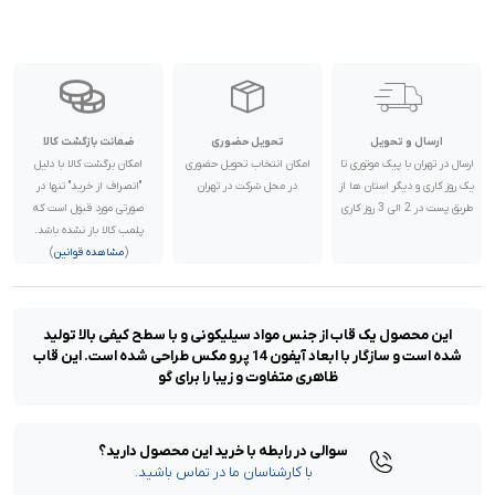
رنگ:
الدبری
گارانتی:
هفت روز ضمانت تعویض NIC
ناموجود
ارسال و تحویل
تحویل حضوری
ضمانت بازگشت کالا
ارسال در تهران با پیک موتوری تا
امکان انتخاب تحویل حضوری
امکان برگشت کالا با دلیل
رنگ:
لایلک
یک روز کاری و دیگر استان ها از
در محل شرکت در تهران
"انصراف از خرید" تنها در
گارانتی:
هفت روز ضمانت تعویض NIC
طریق پست در 2 الی 3 روز کاری
صورتی مورد قبول است که
ناموجود
پلمب کالا باز نشده باشد.
(
مشاهده قوانین
)
رنگ:
میدنایت
این محصول یک قاب از جنس مواد سیلیکونی و با سطح کیفی بالا تولید
گارانتی:
هفت روز ضمانت تعویض NIC
شده است و سازگار با ابعاد آیفون 14 پرو مکس طراحی شده است. این قاب
ناموجود
ظاهری متفاوت و زیبا را برای گو
سوالی در رابطه با خرید این محصول دارید؟
رنگ:
چاک پینک
با کارشناسان ما در تماس باشید.
گارانتی:
هفت روز ضمانت تعویض NIC