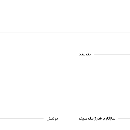
یک عدد
سازگار با شارژ مگ سیف
پوشش