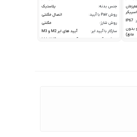
م‌زمان
جنس بدنه:
پلاستیک
روش Pair با آیپد:
اتصال مگنتی
:
IP67
روش شارژ:
مگنتی
ز و بدون
سازگار با آیپد ایر:
آیپد های ایر M2 و M3
مانع)
سازگار با آیپد پرو:
آیپد پرو های M4 / M5
سازگار با آیپد مینی:
آیپد مینی نسل 7
A2DP V
کانال ارتباطی با آیپد:
بلوتوث
HFP V
معرفی:
2024
20 W W
Tweet
30 W