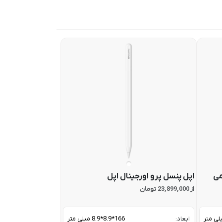
می
اپل پنسل پرو اورجینال اپل
از 23,899,000 تومان
ابعاد:
166*8.9*8.9 میلی متر