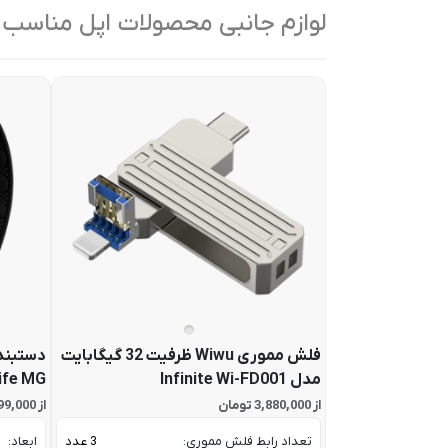
لوازم جانبی محصولات اپل مناسب
فلش مموری Wiwu ظرفیت 32 گیگابایت
دستبند
مدل Infinite Wi-FD001
ife MG
از 3,880,000 تومان
از 67,799,000 تومان
تعداد رابط فلش مموری:
3 عدد
ابعاد: