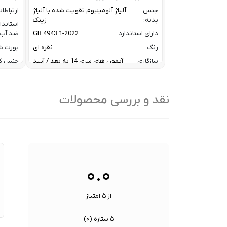
جنس
آلیاژ آلومینیوم تقویت شده با آلیاژ
ارتباطا
بدنه:
زینک
استاندا
دارای استاندارد:
GB 4943.1-2022
ضد آب:
رنگ:
نقره ای
پورت شا
سازگاری
آیفون های سری 14 به بعد / آیپد
جنس ک
آیفون و
های ایر و پرو سری M و آیپد های
رنگ:
آیپد:
سری 10 و 11
سازگار
سرعت انتقال داده :
تا 10 گیگابیت بر ثانیه
نقد و بررسی محصولات
با:
ظرفیت:
32 گیگابایت
سایر
کا
فناوری ارتباطی فلش مموری:
USB 3.2 Gen2
ویژگی
/
ها:
نوع رابط ها:
USB-A / USB-C / Lightning
سنسوره
۰.۰
از ۵ امتیاز
۵ ستاره (
۰
)