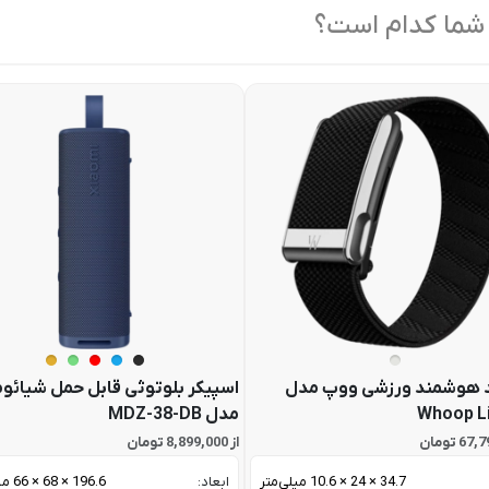
 شما کدام است؟
 هوشمند ورزشی ووپ مدل
اسپیکر بلوتوثی قابل حمل شیائو
Whoop L
مدل MDZ-38-DB
از 8,899,000 تومان
34.7 × 24 × 10.6 میلی‌متر
ابعاد:
196.6 × 68 × 66 میلی متر