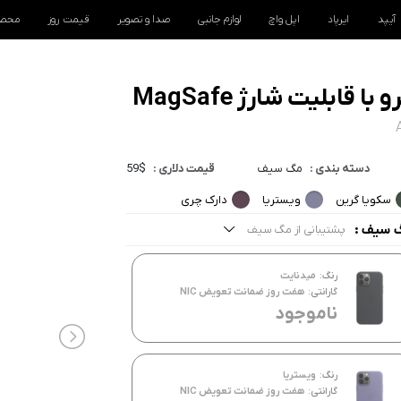
آیپد
ایرپاد
اپل واچ
لوازم جانبی
صدا و تصویر
قیمت روز
محصو
دسته بندی :
مگ سیف
قیمت دلاری :
59$
سکویا گرین
ویستریا
دارک چری
 سیف :
پشتیبانی از مگ سیف
مه موارد
رنگ:
میدنایت
شتیبانی از مگ سیف
گارانتی:
هفت روز ضمانت تعویض NIC
ناموجود
رنگ:
ویستریا
گارانتی:
هفت روز ضمانت تعویض NIC