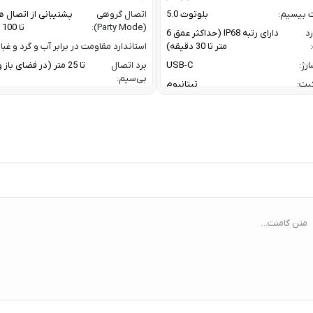
ت بیسیم:
بلوتوث 5.0
اتصال گروهی
پشتیبانی از اتصال ه
(Party Mode):
تا 100 اسپیکر
رد
دارای رتبه IP68 (حداکثر عمق 6
متر تا 30 دقیقه)
استاندارد مقاومت در برابر آب و گرد و غبار
رژ:
USB-C
برد اتصال
تا 25 متر (در فضای با
بی‌سیم:
یت:
تیتانیوم
پاسخ فرکانسی:
60 Hz تا 20 KHz
رنگ بدنه نقره ای / رنگ بند مشکی
پروفایل‌های
1.4 / AVRCP V1.6.2 /
گوشی های اندروید با نسخه 11 به بعد /
بلوتوث:
1.8
گوشی های آیفون با iOS 17 به بعد
ترکیب توان
oofer + 10 W
ربردی برای فعالیت های ورزشی و روزمره
خروجی:
er
 نیازمند اشتراک برای تحلیل داده / تحلیل
خواب پیشرفته/ تشخیص AFib /
تعداد درایورها:
2 درایور صوتی (ووفر + توییتر)
Healthspan و Pace of Aging / تحلیل
توان خروجی کل:
فشار خون (بتا)
متن کامنت...
ا:
سنسور سنجش فشار خون / پایش
ضربان قلب ECG و HRV