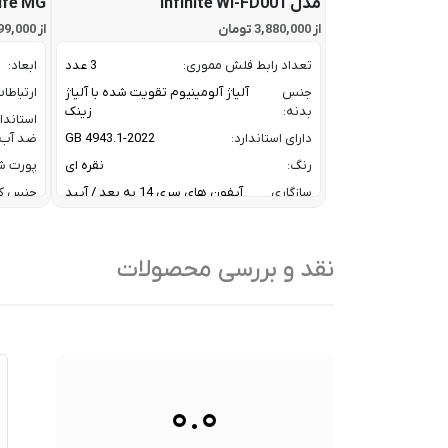
مدل Infinite Wi-FD001
ife MG
از 3,880,000 تومان
از 67,799,000 تومان
تعداد رابط فلش مموری:
3 عدد
ابعاد:
جنس
آلیاژ آلومینیوم تقویت شده با آلیاژ
ارتباطا
بدنه:
زینک
استاندا
دارای استاندارد:
GB 4943.1-2022
ضد آب:
رنگ:
نقره ای
پورت شا
سازگاری
آیفون های سری 14 به بعد / آیپد
جنس ک
آیفون و
های ایر و پرو سری M و آیپد های
رنگ:
آیپد:
سری 10 و 11
سازگار
سرعت انتقال داده :
تا 10 گیگابیت بر ثانیه
نقد و بررسی محصولات
با:
ظرفیت:
32 گیگابایت
سایر
کا
فناوری ارتباطی فلش مموری:
USB 3.2 Gen2
ویژگی
/
ها:
نوع رابط ها:
USB-A / USB-C / Lightning
سنسوره
۰.۰