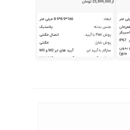
از 23,899,000 تومان
ابعاد:
166*8.9*8.9 میلی متر
م‌زمان
جنس بدنه:
پلاستیک
روش Pair با آیپد:
اتصال مگنتی
:
IP67
روش شارژ:
مگنتی
ز و بدون
سازگار با آیپد ایر:
آیپد های ایر M2 و M3
مانع)
سازگار با آیپد پرو:
آیپد پرو های M4 / M5
سازگار با آیپد مینی:
آیپد مینی نسل 7
A2DP V
کانال ارتباطی با آیپد:
بلوتوث
HFP V
معرفی:
2024
20 W W
Tweet
30 W