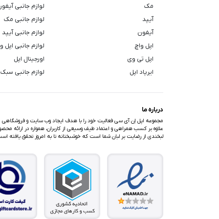
مک
لوازم جانبی آیفو
آیپد
لوازم جانبی مک
آیفون
لوازم جانبی آیپد
اپل واچ
لوازم جانبی اپل و
اپل تی وی
اورجینال اپل
ایرپاد اپل
لوازم جانبی سبک 
درباره ما
مجموعه اپل اِن آی سی فعالیت خود را با هدف ایجاد وب سایت و فروشگاهی متف
علاوه بر کسب همراهی و اعتماد طیف وسیعی از کاربران، همواره در ارائه محصولا
لبخندی از رضایت بر لبان شما است که خوشبختانه تا به امروز تحقق یافته اس