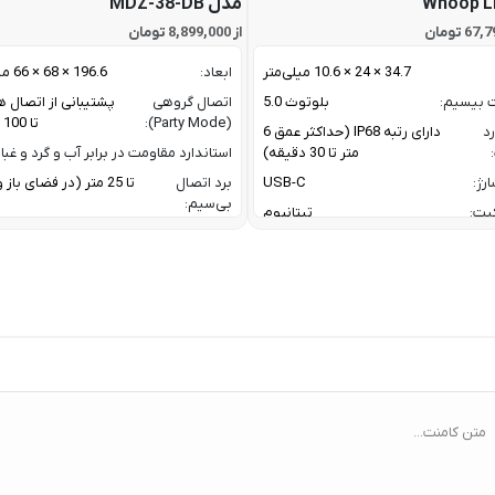
Whoop L
مدل MDZ-38-DB
از 8,899,000 تومان
34.7 × 24 × 10.6 میلی‌متر
ابعاد:
196.6 × 68 × 66 میلی متر
ت بیسیم:
بلوتوث 5.0
اتصال گروهی
پشتیبانی از اتصال ه
(Party Mode):
تا 100 اسپیکر
رد
دارای رتبه IP68 (حداکثر عمق 6
متر تا 30 دقیقه)
استاندارد مقاومت در برابر آب و گرد و غبار
رژ:
USB-C
برد اتصال
تا 25 متر (در فضای با
بی‌سیم:
یت:
تیتانیوم
پاسخ فرکانسی:
60 Hz تا 20 KHz
رنگ بدنه نقره ای / رنگ بند مشکی
پروفایل‌های
1.4 / AVRCP V1.6.2 /
گوشی های اندروید با نسخه 11 به بعد /
بلوتوث:
1.8
گوشی های آیفون با iOS 17 به بعد
ترکیب توان
oofer + 10 W
ربردی برای فعالیت های ورزشی و روزمره
خروجی:
er
 نیازمند اشتراک برای تحلیل داده / تحلیل
خواب پیشرفته/ تشخیص AFib /
تعداد درایورها:
2 درایور صوتی (ووفر + توییتر)
Healthspan و Pace of Aging / تحلیل
توان خروجی کل:
فشار خون (بتا)
متن کامنت...
ا:
سنسور سنجش فشار خون / پایش
ضربان قلب ECG و HRV