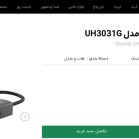
آیپد
ایرپاد
اپل واچ
لوازم جانبی
صدا و تصویر
قیمت روز
محصو
Wavlink UH
ینک
دسته بندی :
هاب و مبدل
تکمیل سبد خرید