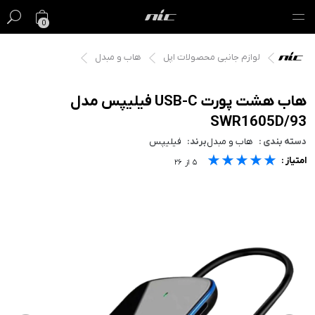
0
لوازم جانبی محصولات اپل
هاب و مبدل
گیفت کارت
فروش ویژه
هاب هشت پورت USB-C فیلیپس مدل
SWR1605D/93
مک
دسته بندی :
هاب و مبدل
برند:
فیلیپس
★★★★★
★★★★★
★★★★★
امتیاز :
آیفون
۵
از
۲۶
آیپد
ایرپاد
اپل واچ
لوازم جانبی