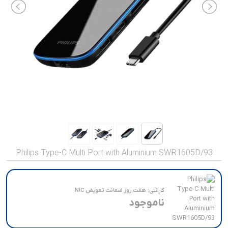
صدا و تصویر
قیمت روز
محصولات کارکرده
تماس با ما
خواندنی ها
Philips Type-C Multi Port with Aluminium SWR1605D/93
گارانتی:
هفت روز ضمانت تعویض NIC
ناموجود