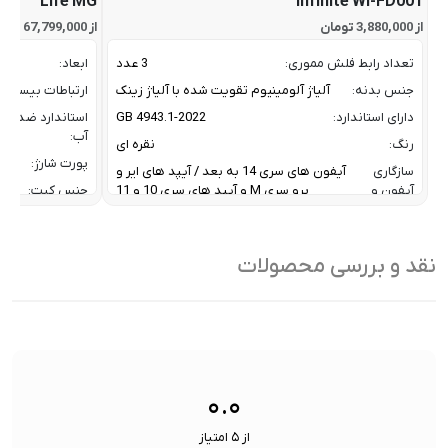
Life MG
Infinite Wi-FD001
از 3,880,000 تومان
از 67,799,000 تومان
تعداد رابط فلش مموری:
3 عدد
ابعاد:
جنس بدنه:
آلیاژ آلومینیوم تقویت شده با آلیاژ زینک
ارتباطات بیسیم:
دارای استاندارد:
GB 4943.1-2022
استاندارد ضد
آب:
رنگ:
نقره ای
پورت شارژ:
سازگاری
آیفون های سری 14 به بعد / آیپد های ایر و
آیفون و
پرو سری M و آیپد های سری 10 و 11
جنس کیت:
آیپد:
رنگ:
سرعت انتقال داده :
تا 10 گیگابیت بر ثانیه
سازگار
نقد و بررسی محصولات
ظرفیت:
32 گیگابایت
با:
فناوری ارتباطی فلش مموری:
USB 3.2 Gen2
سایر
کاربردی بر
ویژگی
اشتراک ب
نوع رابط ها:
USB-A / USB-C / Lightning
ها:
سنسورها:
سنسور
۰.۰
از ۵ امتیاز