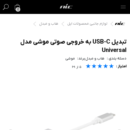
0
لوازم جانبی محصولات اپل
هاب و مبدل
گیفت کارت
فروش ویژه
تبدیل USB-C به خروجی صوتی موشی مدل
Universal
مک
دسته بندی :
هاب و مبدل
برند:
موشی
★★★★★
★★★★★
★★★★★
امتیاز :
آیفون
۵
از
۶۹
آیپد
ایرپاد
اپل واچ
لوازم جانبی