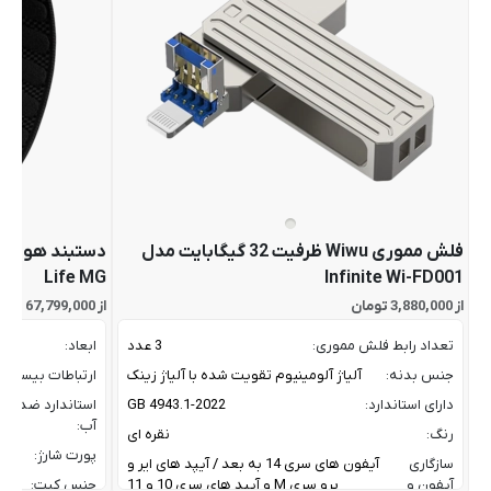
فلش مموری Wiwu ظرفیت 32 گیگابایت مدل
Life MG
Infinite Wi-FD001
از 3,880,000 تومان
از 67,799,000 تومان
تعداد رابط فلش مموری:
3 عدد
ابعاد:
جنس بدنه:
آلیاژ آلومینیوم تقویت شده با آلیاژ زینک
ارتباطات بیسیم:
دارای استاندارد:
GB 4943.1-2022
استاندارد ضد
آب:
رنگ:
نقره ای
پورت شارژ:
سازگاری
آیفون های سری 14 به بعد / آیپد های ایر و
آیفون و
پرو سری M و آیپد های سری 10 و 11
جنس کیت: