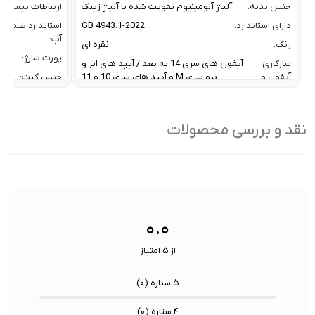
جنس بدنه:
آلیاژ آلومینیوم تقویت شده با آلیاژ زینک
ارتباطات بیسیم:
دارای استاندارد:
GB 4943.1-2022
استاندارد ضد
آب:
رنگ:
نقره ای
پورت شارژ:
سازگاری
آیفون های سری 14 به بعد / آیپد های ایر و
آیفون و
پرو سری M و آیپد های سری 10 و 11
جنس کیت:
آیپد:
رنگ:
سرعت انتقال داده :
تا 10 گیگابیت بر ثانیه
سازگار
نقد و بررسی محصولات
ظرفیت:
32 گیگابایت
با:
فناوری ارتباطی فلش مموری:
USB 3.2 Gen2
سایر
کاربردی بر
ویژگی
اشتراک ب
نوع رابط ها:
USB-A / USB-C / Lightning
ها:
سنسورها:
سنسور
۰.۰
از ۵ امتیاز
۵ ستاره (
۰
)
۴ ستاره (
۰
)