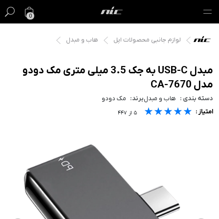
0
لوازم جانبی محصولات اپل
هاب و مبدل
گیفت کارت
فروش ویژه
مبدل USB-C به جک 3.5 میلی متری مک دودو
مدل CA-7670
مک
دسته بندی :
هاب و مبدل
برند:
مک دودو
★★★★★
★★★★★
★★★★★
امتیاز :
آیفون
۵
از
۴۴۷
آیپد
ایرپاد
اپل واچ
لوازم جانبی