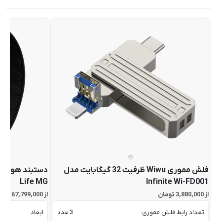
فلش مموری Wiwu ظرفیت 32 گیگابایت مدل
Life MG
Infinite Wi-FD001
از 3,880,000 تومان
از 67,799,000 تومان
تعداد رابط فلش مموری:
3 عدد
ابعاد: