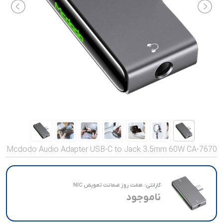
صدا و تصویر
قیمت روز
محصولات کارکرده
تماس با ما
خواندنی ها
Mcdodo Audio Adapter USB-C to Jack 3.5mm 60W CA-7670
گارانتی:
هفت روز ضمانت تعویض NIC
ناموجود