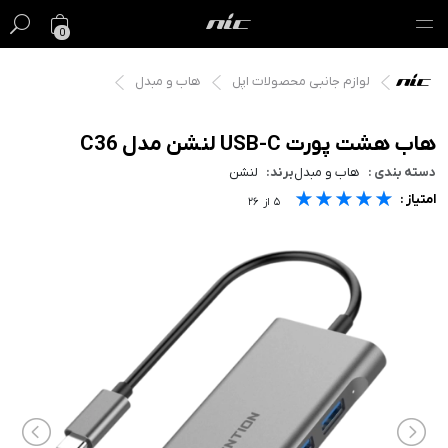
0
لوازم جانبی محصولات اپل
هاب و مبدل
گیفت کارت
فروش ویژه
هاب هشت پورت USB-C لنشن مدل C36
دسته بندی :
هاب و مبدل
برند:
لنشن
مک
★★★★★
★★★★★
★★★★★
امتیاز :
۵
از
۲۶
آیفون
آیپد
ایرپاد
اپل واچ
لوازم جانبی