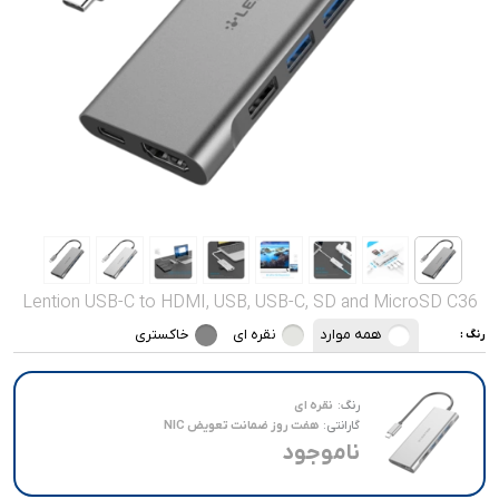
صدا و تصویر
قیمت روز
محصولات کارکرده
تماس با ما
خواندنی ها
Lention USB-C to HDMI, USB, USB-C, SD and MicroSD C36
همه موارد
نقره ای
خاکستری
رنگ :
رنگ:
نقره ای
گارانتی:
هفت روز ضمانت تعویض NIC
ناموجود