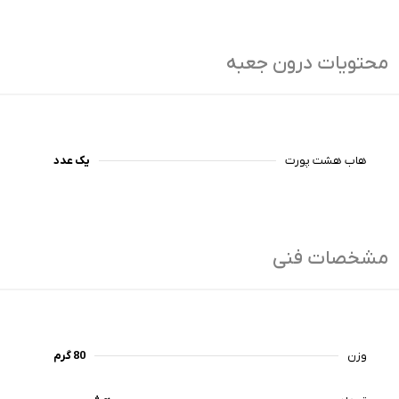
محتویات درون جعبه
هاب هشت پورت
یک عدد
مشخصات فنی
وزن
80 گرم