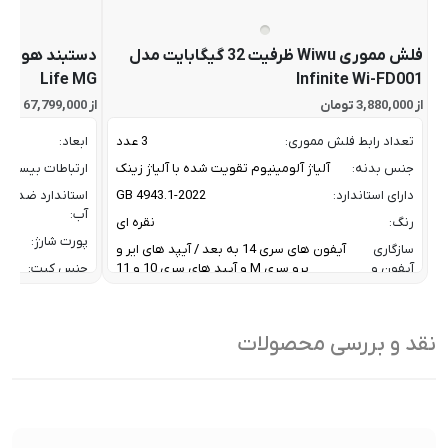
فلش مموری Wiwu ظرفیت 32 گیگابایت مدل
Life MG
Infinite Wi-FD001
از 3,880,000 تومان
از 67,799,000 تومان
تعداد رابط فلش مموری:
3 عدد
ابعاد:
جنس بدنه:
آلیاژ آلومینیوم تقویت شده با آلیاژ زینک
ارتباطات بیسیم:
دارای استاندارد:
GB 4943.1-2022
استاندارد ضد
آب:
رنگ:
نقره ای
پورت شارژ:
سازگاری
آیفون های سری 14 به بعد / آیپد های ایر و
آیفون و
پرو سری M و آیپد های سری 10 و 11
جنس کیت:
آیپد:
رنگ:
سرعت انتقال داده :
تا 10 گیگابیت بر ثانیه
سازگار
نقد و بررسی محصولات
ظرفیت:
32 گیگابایت
با:
فناوری ارتباطی فلش مموری:
USB 3.2 Gen2
سایر
کاربردی بر
ویژگی
اشتراک ب
نوع رابط ها:
USB-A / USB-C / Lightning
ها: