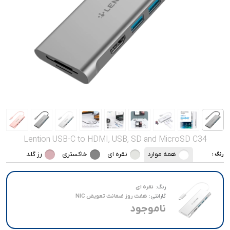
صدا و تصویر
قیمت روز
محصولات کارکرده
تماس با ما
خواندنی ها
Lention USB-C to HDMI, USB, SD and MicroSD C34
همه موارد
نقره ای
خاکستری
رز گلد
رنگ :
رنگ:
نقره ای
گارانتی:
هفت روز ضمانت تعویض NIC
ناموجود