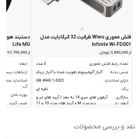
فلش مموری Wiwu ظرفیت 32 گیگابایت مدل
Life MG
Infinite Wi-FD001
از 3,880,000 تومان
از 67,799,000 تومان
تعداد رابط فلش مموری:
3 عدد
ابعاد:
جنس بدنه:
آلیاژ آلومینیوم تقویت شده با آلیاژ زینک
ارتباطات بیسیم:
دارای استاندارد:
GB 4943.1-2022
استاندارد ضد
آب:
رنگ:
نقره ای
پورت شارژ:
سازگاری
آیفون های سری 14 به بعد / آیپد های ایر و
آیفون و
پرو سری M و آیپد های سری 10 و 11
جنس کیت:
آیپد:
رنگ:
سرعت انتقال داده :
تا 10 گیگابیت بر ثانیه
سازگار
نقد و بررسی محصولات
ظرفیت:
32 گیگابایت
با:
فناوری ارتباطی فلش مموری:
USB 3.2 Gen2
سایر
کاربردی بر