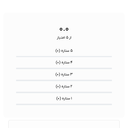
ویژگی
اشتراک ب
نوع رابط ها:
USB-A / USB-C / Lightning
ها:
سنسورها:
سنسور
۰.۰
از ۵ امتیاز
۵ ستاره (
۰
)
۴ ستاره (
۰
)
۳ ستاره (
۰
)
۲ ستاره (
۰
)
۱ ستاره (
۰
)