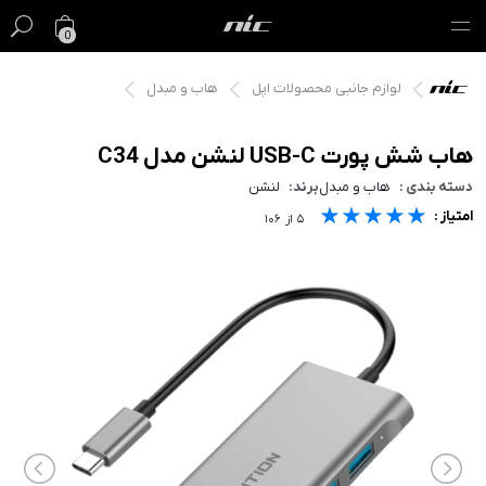
0
لوازم جانبی محصولات اپل
هاب و مبدل
گیفت کارت
فروش ویژه
هاب شش پورت USB-C لنشن مدل C34
دسته بندی :
هاب و مبدل
برند:
لنشن
مک
★★★★★
★★★★★
★★★★★
امتیاز :
۵
از
۱۰۶
آیفون
آیپد
ایرپاد
اپل واچ
لوازم جانبی