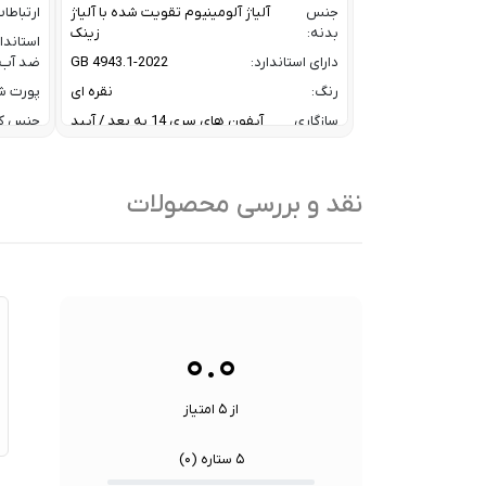
جنس
آلیاژ آلومینیوم تقویت شده با آلیاژ
ارتباطا
بدنه:
زینک
استاندا
دارای استاندارد:
GB 4943.1-2022
ضد آب:
رنگ:
نقره ای
پورت شا
سازگاری
آیفون های سری 14 به بعد / آیپد
جنس ک
آیفون و
های ایر و پرو سری M و آیپد های
رنگ:
آیپد:
سری 10 و 11
سازگار
سرعت انتقال داده :
تا 10 گیگابیت بر ثانیه
نقد و بررسی محصولات
با:
ظرفیت:
32 گیگابایت
سایر
کا
فناوری ارتباطی فلش مموری:
USB 3.2 Gen2
ویژگی
/
ها:
نوع رابط ها:
USB-A / USB-C / Lightning
سنسوره
۰.۰
از ۵ امتیاز
۵ ستاره (
۰
)