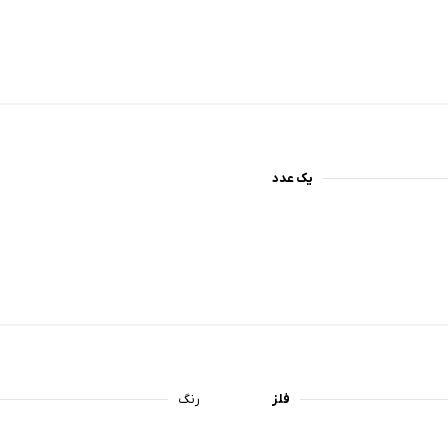
یک عدد
فلز
رنگ