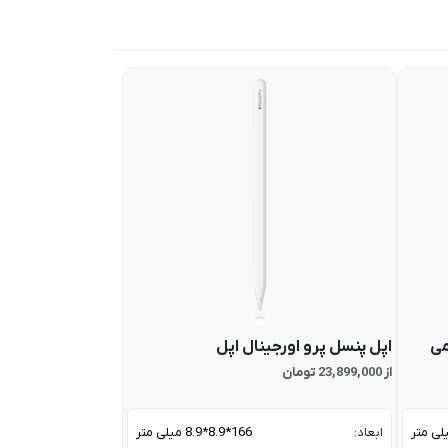
می
اپل پنسل پرو اورجینال اپل
از 23,899,000 تومان
ابعاد:
166*8.9*8.9 میلی متر