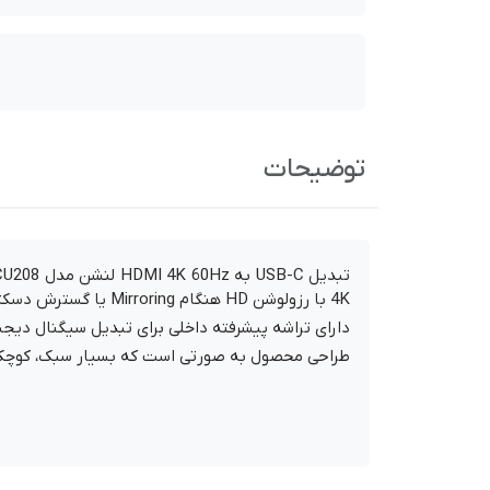
توضیحات
4K با رزولوشن HD هنگام Mirroring یا گسترش دسکتاپ به یک صفحه نمایش بزرگتر برای پخش فیلم، بازی، نمایش زنده و سایر موارد کاربرد دارد.
دارای تراشه پیشرفته داخلی برای تبدیل سیگنال دیجیتال USB-C به سیگنال پایدار در پورت DMI
طراحی محصول به صورتی است که بسیار سبک، کوچک، ق