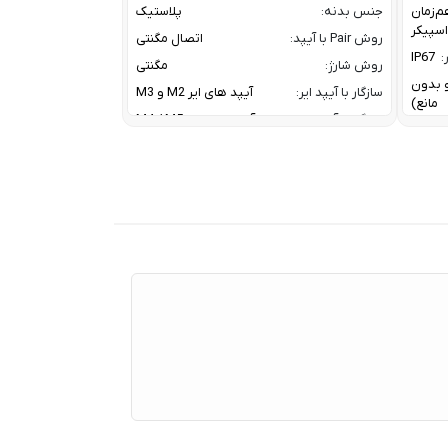
م‌زمان
جنس بدنه:
پلاستیک
روش Pair با آیپد:
اتصال مگنتی
:
IP67
روش شارژ:
مگنتی
ز و بدون
سازگار با آیپد ایر:
آیپد های ایر M2 و M3
مانع)
سازگار با آیپد پرو:
آیپد پرو های M4 / M5
سازگار با آیپد مینی:
آیپد مینی نسل 7
A2DP V
کانال ارتباطی با آیپد:
بلوتوث
HFP V
معرفی:
2024
20 W W
Tweet
30 W