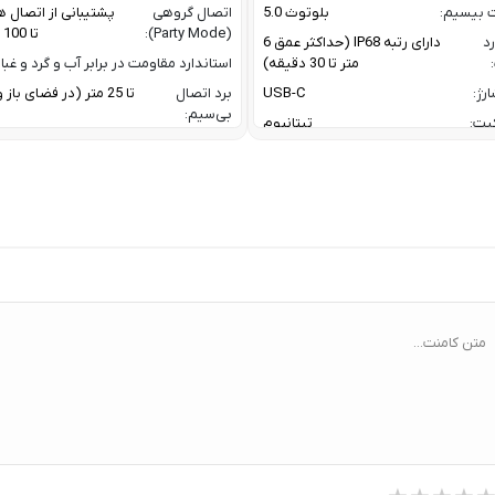
ت بیسیم:
بلوتوث 5.0
اتصال گروهی
پشتیبانی از اتصال ه
(Party Mode):
تا 100 اسپیکر
رد
دارای رتبه IP68 (حداکثر عمق 6
متر تا 30 دقیقه)
استاندارد مقاومت در برابر آب و گرد و غبار
رژ:
USB-C
برد اتصال
تا 25 متر (در فضای با
بی‌سیم:
یت:
تیتانیوم
پاسخ فرکانسی:
60 Hz تا 20 KHz
رنگ بدنه نقره ای / رنگ بند مشکی
پروفایل‌های
1.4 / AVRCP V1.6.2 /
گوشی های اندروید با نسخه 11 به بعد /
بلوتوث:
1.8
گوشی های آیفون با iOS 17 به بعد
ترکیب توان
oofer + 10 W
ربردی برای فعالیت های ورزشی و روزمره
خروجی:
er
 نیازمند اشتراک برای تحلیل داده / تحلیل
خواب پیشرفته/ تشخیص AFib /
تعداد درایورها:
2 درایور صوتی (ووفر + توییتر)
Healthspan و Pace of Aging / تحلیل
توان خروجی کل:
فشار خون (بتا)
متن کامنت...
ا:
سنسور سنجش فشار خون / پایش
ضربان قلب ECG و HRV