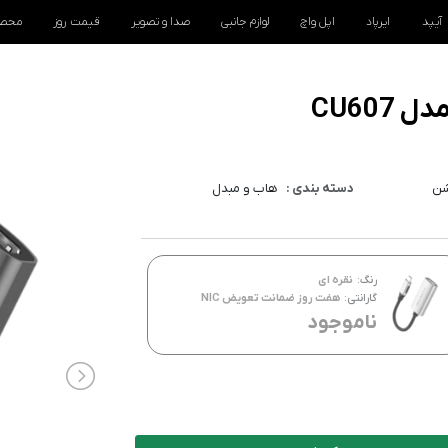
آیپد
ایرپاد
اپل واچ
لوازم جانبی
صدا و تصویر
قیمت روز
محصو
شن
دسته بندی :
هاب و مبدل
رنگ:
نقره ای
گارانتی:
هفت روز ضمانت تعویض NIC
ناموجود