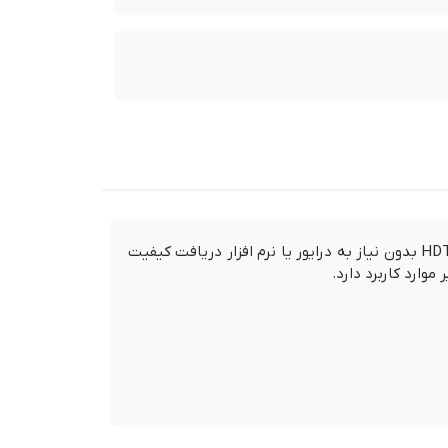
تبدیل USB-C به HDMI 4K 60Hz لنشن مدل CU208 انتقال تصویر از لپ تاپ، تبلت یا تلفن همراه به مانیتور، پروژکتور یا HDTV بدون نیاز به درایور یا نرم افزار دریافت کیفیت