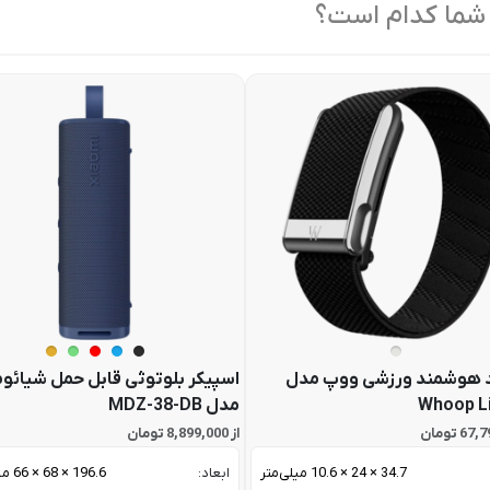
 شما کدام است؟
 هوشمند ورزشی ووپ مدل
اسپیکر بلوتوثی قابل حمل شیائو
Whoop L
مدل MDZ-38-DB
از 8,899,000 تومان
34.7 × 24 × 10.6 میلی‌متر
ابعاد:
196.6 × 68 × 66 میلی متر