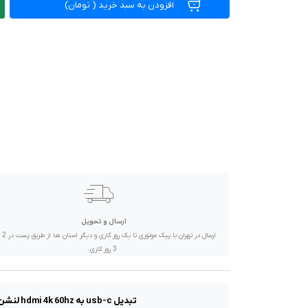
صدا و تصویر
افزودن به سبد خرید
(
تومان)
قیمت روز
محصولات کارکرده
تماس با ما
خواندنی ها
ارسال و تحویل
ارسال در تهران 
3 روز کاری
تبدیل usb-c به hdmi 4k 60hz لنشن مدل cu208 انتقال تصویر از لپ تاپ، تبلت یا تلفن همراه به مانیتور، پروژکتور یا hdtv بدون نیاز به درایور یا نرم افزار در...