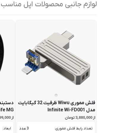
لوازم جانبی محصولات اپل مناسب
فلش مموری Wiwu ظرفیت 32 گیگابایت
دستبند
مدل Infinite Wi-FD001
ife MG
از 3,880,000 تومان
از 67,799,000 تومان
تعداد رابط فلش مموری:
3 عدد
ابعاد: