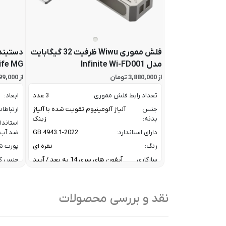
فلش مموری Wiwu ظرفیت 32 گیگابایت
دستبند
مدل Infinite Wi-FD001
ife MG
از 3,880,000 تومان
از 67,799,000 تومان
تعداد رابط فلش مموری:
3 عدد
ابعاد:
جنس
آلیاژ آلومینیوم تقویت شده با آلیاژ
ارتباطا
بدنه:
زینک
استاندا
دارای استاندارد:
GB 4943.1-2022
ضد آب:
رنگ:
نقره ای
پورت شا
سازگاری
آیفون های سری 14 به بعد / آیپد
جنس ک
آیفون و
های ایر و پرو سری M و آیپد های
رنگ:
آیپد:
سری 10 و 11
سازگار
سرعت انتقال داده :
تا 10 گیگابیت بر ثانیه
نقد و بررسی محصولات
با:
ظرفیت:
32 گیگابایت
سایر
کا
فناوری ارتباطی فلش مموری:
USB 3.2 Gen2
ویژگی
/