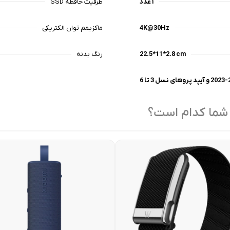
۱ عدد
ظرفیت حافظه SSD
4K@30Hz
ماکزیمم توان الکتریکی
22.5*11*2.8 cm
رنگ بدنه
 شما کدام است؟