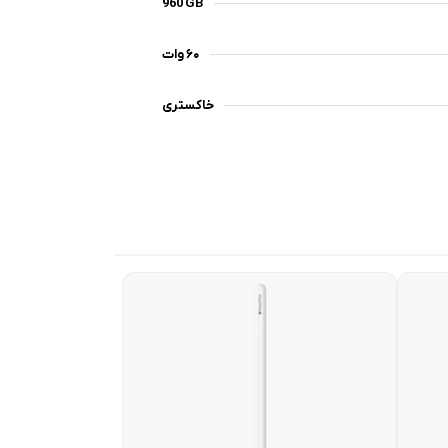
960 GB
۶۰ وات
خاکستری