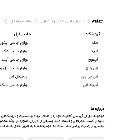
لوازم جانبی محصولات اپل
هاب و مبدل
فروشگاه
جانبی اپل
مک
لوازم جانبی آیفو
آیپد
لوازم جانبی مک
آیفون
لوازم جانبی آیپد
اپل واچ
لوازم جانبی اپل و
اپل تی وی
اورجینال اپل
ایرپاد اپل
لوازم جانبی سبک 
درباره ما
مجموعه اپل اِن آی سی فعالیت خود را با هدف ایجاد وب سایت و فروشگاهی متف
علاوه بر کسب همراهی و اعتماد طیف وسیعی از کاربران، همواره در ارائه محصولا
لبخندی از رضایت بر لبان شما است که خوشبختانه تا به امروز تحقق یافته اس