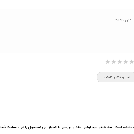
خواب پیشرفته/ تشخیص AFib /
تعداد درایورها:
2 درایور صوتی (ووفر + توییتر)
Healthspan و Pace of Aging / تحلیل
توان خروجی کل:
فشار خون (بتا)
متن کامنت...
ا:
سنسور سنجش فشار خون / پایش
ضربان قلب ECG و HRV
★★★★
★★★★
★★★★
ثبت و انتشار کامنت
نشده است، شما میتوانید اولین نقد و بررسی یا امتیاز این محصول را در وبسایت ثبت 