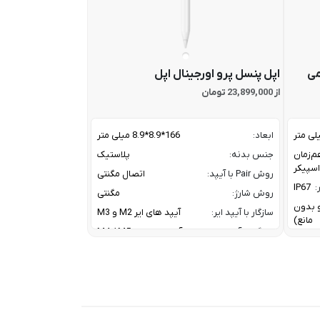
می
اپل پنسل پرو اورجینال اپل
از 23,899,000 تومان
ابعاد:
166*8.9*8.9 میلی متر
م‌زمان
جنس بدنه:
پلاستیک
روش Pair با آیپد:
اتصال مگنتی
:
IP67
روش شارژ:
مگنتی
ز و بدون
سازگار با آیپد ایر:
آیپد های ایر M2 و M3
مانع)
سازگار با آیپد پرو:
آیپد پرو های M4 / M5
سازگار با آیپد مینی:
آیپد مینی نسل 7
A2DP V
کانال ارتباطی با آیپد:
بلوتوث
HFP V
معرفی:
2024
20 W W
Tweet