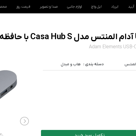
آیپد
ایرپاد
اپل واچ
لوازم جانبی
صدا و تصویر
قیمت روز
محصو
Adam Elements USB-C
المنتس
دسته بندی :
هاب و مبدل
تکمیل سبد خرید