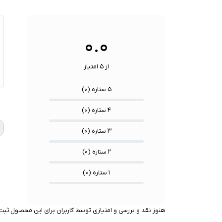
ها:
نوع رابط ها:
USB-A / USB-C / Lightning
سنسوره
۰.۰
از ۵ امتیاز
۵ ستاره (
۰
)
★
★
★
۴ ستاره (
۰
)
۳ ستاره (
۰
)
۲ ستاره (
۰
)
۱ ستاره (
۰
)
هنوز نقد و بررسی و امتیازی توسط کاربران برای این محصول ثبت 