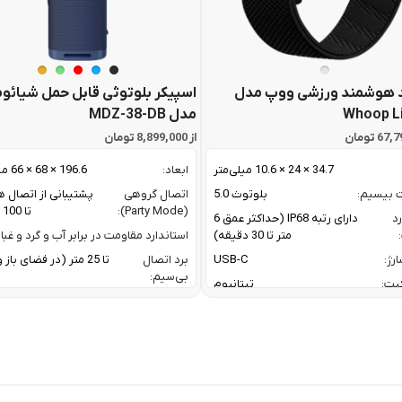
 هوشمند ورزشی ووپ مدل
اسپیکر بلوتوثی قابل حمل شیائو
Whoop L
مدل MDZ-38-DB
از 8,899,000 تومان
34.7 × 24 × 10.6 میلی‌متر
ابعاد:
196.6 × 68 × 66 میلی متر
ت بیسیم:
بلوتوث 5.0
اتصال گروهی
پشتیبانی از اتصال ه
(Party Mode):
تا 100 اسپیکر
رد
دارای رتبه IP68 (حداکثر عمق 6
متر تا 30 دقیقه)
استاندارد مقاومت در برابر آب و گرد و غبار
رژ:
USB-C
برد اتصال
تا 25 متر (در فضای با
بی‌سیم:
یت:
تیتانیوم
پاسخ فرکانسی:
60 Hz تا 20 KHz
رنگ بدنه نقره ای / رنگ بند مشکی
پروفایل‌های
1.4 / AVRCP V1.6.2 /
گوشی های اندروید با نسخه 11 به بعد /
بلوتوث:
1.8
گوشی های آیفون با iOS 17 به بعد
ترکیب توان
oofer + 10 W
ربردی برای فعالیت های ورزشی و روزمره
خروجی:
er
 نیازمند اشتراک برای تحلیل داده / تحلیل