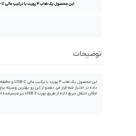
این محصول یک هاب ۴ پورت با ترکیب عالی USB-C و حافظه SSD با ظرفیت ۹۶۰ گیگا بایتی می باشد که دارای سرعت خواندن و نوشتن ۵۲۰ مگابایت بر ثانیه است و از این رو سرعت
توضیحات
امکان انتقال سریع داده از طریق پورت USB-3 نیز میسرشده است. این هاب دارای یک پورت HDMI جهت اشتراک گذاری تصاویر با کیفیت 4K UHD و پورت AUX ۳.۵ میلی متری جهت خروجی صوتی نیز می باشد.