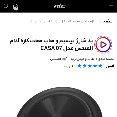
0
لوازم جانبی محصولات اپل
هاب و مبدل
گیفت کارت
فروش ویژه
پد شارژ بیسیم و هاب هفت کاره آدام
المنتس مدل CASA 07
مک
دسته بندی :
هاب و مبدل
برند:
آدام المنتس
آیفون
★★★★★
★★★★★
★★★★★
امتیاز :
۴
از
۵۸
آیپد
ایرپاد
اپل واچ
لوازم جانبی