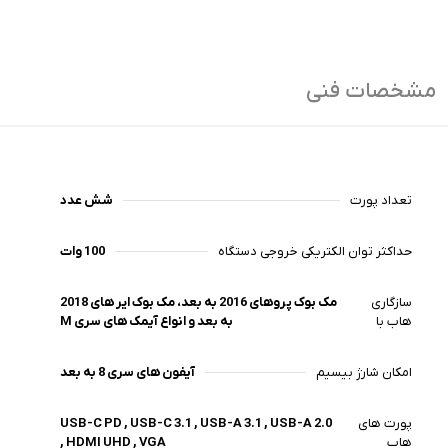
مشخصات فنی
تعداد پورت
شش عدد
حداکثر توان الکتریکی خروجی دستگاه
100 وات
سازگاری
مک بوک پروهای 2016 به بعد، مک بوک ایر های 2018
هاب با
به بعد و انواع آیمک های سری M
امکان شارژ بیسیم
آیفون های سری 8 به بعد
پورت های
USB-C PD , USB-C 3.1 , USB-A 3.1 , USB-A 2.0
هاب
, HDMI UHD , VGA