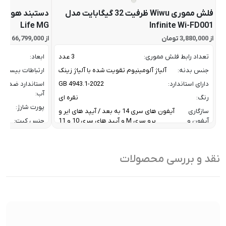
فلش مموری Wiwu ظرفیت 32 گیگابایت مدل
Life MG
Infinite Wi-FD001
از 3,880,000 تومان
از 66,799,000 تومان
تعداد رابط فلش مموری:
3 عدد
ابعاد:
جنس بدنه:
آلیاژ آلومینیوم تقویت شده با آلیاژ زینک
ارتباطات بیسیم:
دارای استاندارد:
GB 4943.1-2022
استاندارد ضد
آب:
رنگ:
نقره ای
پورت شارژ:
سازگاری
آیفون های سری 14 به بعد / آیپد های ایر و
آیفون و
پرو سری M و آیپد های سری 10 و 11
جنس کیت:
آیپد:
رنگ:
سرعت انتقال داده :
تا 10 گیگابیت بر ثانیه
سازگار
نقد و بررسی محصولات
ظرفیت:
32 گیگابایت
با:
فناوری ارتباطی فلش مموری:
USB 3.2 Gen2
سایر
کاربردی بر
ویژگی
اشتراک ب
نوع رابط ها:
USB-A / USB-C / Lightning
ها:
سنسورها:
سنسور