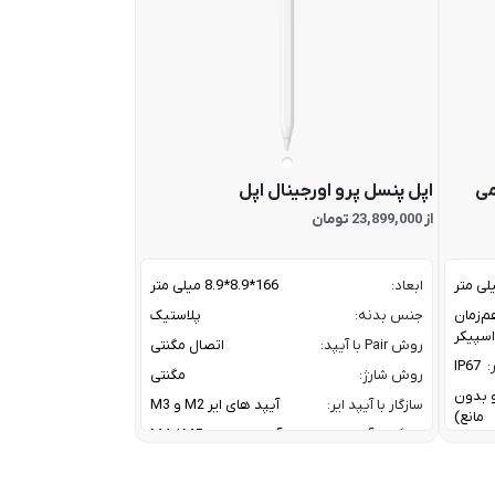
می
اپل پنسل پرو اورجینال اپل
از 23,899,000 تومان
ابعاد:
166*8.9*8.9 میلی متر
م‌زمان
جنس بدنه:
پلاستیک
روش Pair با آیپد:
اتصال مگنتی
:
IP67
روش شارژ:
مگنتی
ز و بدون
سازگار با آیپد ایر:
آیپد های ایر M2 و M3
مانع)
سازگار با آیپد پرو:
آیپد پرو های M4 / M5
سازگار با آیپد مینی:
آیپد مینی نسل 7
A2DP V
کانال ارتباطی با آیپد:
بلوتوث