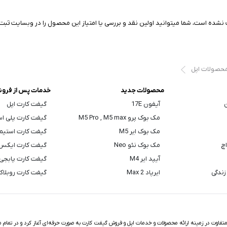
نشده است، شما میتوانید اولین نقد و بررسی یا امتیاز این محصول را در وبسایت ثبت 
محصولات اپل
محصولات جدید
خدمات پس از فرو
ن
آیفون 17E
گیفت کارت اپل
مک بوک پرو M5 Pro , M5 max
گیفت کارت پلی ا
مک بوک ایر M5
گیفت کارت استیم
اچ
مک بوک نئو Neo
گیفت کارت ایکس
آیپد ایر M4
گیفت کارت پابجی
زندگی
ایرپاد Max 2
گیفت کارت روبلا
اوت در زمینه ارائه محصولات و خدمات اپل و فروش گیفت کارت به صورت حرفه‌ای آغاز کرد و در تمام مد