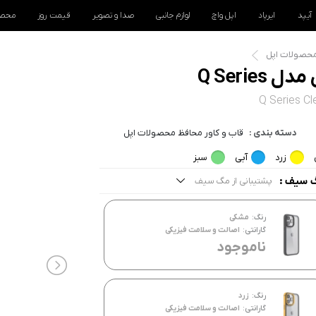
آیپد
ایرپاد
اپل واچ
لوازم جانبی
صدا و تصویر
قیمت روز
محصو
محصولات اپل
Q Series Cl
دسته بندی :
قاب و کاور محافظ محصولات اپل
زرد
آبی
سبز
 سیف :
پشتیبانی از مگ سیف
مه موارد
رنگ:
مشکی
شتیبانی از مگ سیف
گارانتی:
اصالت و سلامت فیزیکی
ناموجود
رنگ:
زرد
گارانتی:
اصالت و سلامت فیزیکی