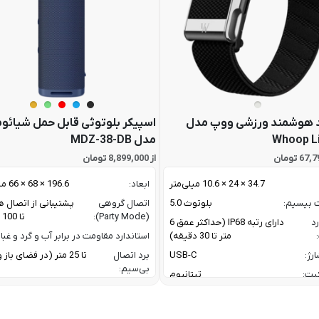
 هوشمند ورزشی ووپ مدل
اسپیکر بلوتوثی قابل حمل شیائو
Whoop L
مدل MDZ-38-DB
از 8,899,000 تومان
34.7 × 24 × 10.6 میلی‌متر
ابعاد:
196.6 × 68 × 66 میلی متر
ت بیسیم:
بلوتوث 5.0
اتصال گروهی
پشتیبانی از اتصال ه
(Party Mode):
تا 100 اسپیکر
رد
دارای رتبه IP68 (حداکثر عمق 6
متر تا 30 دقیقه)
استاندارد مقاومت در برابر آب و گرد و غبار
رژ:
USB-C
برد اتصال
تا 25 متر (در فضای با
بی‌سیم:
یت:
تیتانیوم
پاسخ فرکانسی:
60 Hz تا 20 KHz
رنگ بدنه نقره ای / رنگ بند مشکی
پروفایل‌های
1.4 / AVRCP V1.6.2 /
گوشی های اندروید با نسخه 11 به بعد /