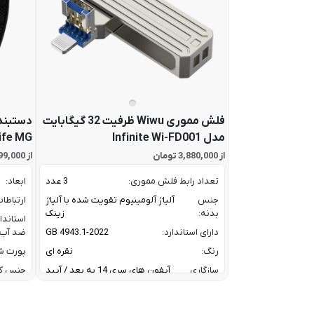
فلش مموری Wiwu ظرفیت 32 گیگابایت
دستبند
مدل Infinite Wi-FD001
ife MG
از 3,880,000 تومان
از 67,799,000 تومان
تعداد رابط فلش مموری:
3 عدد
ابعاد:
جنس
آلیاژ آلومینیوم تقویت شده با آلیاژ
ارتباطا
بدنه:
زینک
استاندا
دارای استاندارد:
GB 4943.1-2022
ضد آب:
رنگ:
نقره ای
پورت شا
سازگاری
آیفون های سری 14 به بعد / آیپد
جنس ک
آیفون و
های ایر و پرو سری M و آیپد های
رنگ:
آیپد:
سری 10 و 11
سازگار