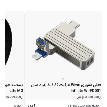
فلش مموری Wiwu ظرفیت 32 گیگابایت مدل
Life MG
Infinite Wi-FD001
از 3,880,000 تومان
از 66,799,000 تومان
تعداد رابط فلش مموری:
3 عدد
ابعاد: