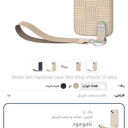
صدا و تصویر
قیمت روز
محصولات کارکرده
تماس با ما
خواندنی ها
Moshi Slim Hardshell Case Whit Strap iPhone 13 Altra
همه موارد
بژ
میدنایت
رنگ :
گارانتی :
اصالت و سلامت فیزیکی
همه موارد
رنگ:
بژ
اصالت و سلامت فیزیکی
گارانتی:
اصالت و سلامت فیزیکی
ناموجود