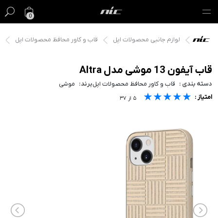
0
لوازم جانبی محصولات اپل
قاب و کاور محافظ محصولات اپل
گیفت کارت
فروش ویژه
قاب آیفون 13 موشی مدل Altra
دسته بندی :
قاب و کاور محافظ محصولات اپل
برند:
موشی
مک
★★★★★
★★★★★
★★★★★
امتیاز :
۵
از
۳۷
آیفون
آیپد
ایرپاد
اپل واچ
لوازم جانبی