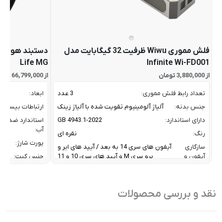
فلش مموری Wiwu ظرفیت 32 گیگابایت مدل
Life MG
Infinite Wi-FD001
از 3,880,000 تومان
از 66,799,000 تومان
تعداد رابط فلش مموری:
3 عدد
ابعاد:
جنس بدنه:
آلیاژ آلومینیوم تقویت شده با آلیاژ زینک
ارتباطات بیسیم:
دارای استاندارد:
GB 4943.1-2022
استاندارد ضد
آب:
رنگ:
نقره ای
پورت شارژ:
سازگاری
آیفون های سری 14 به بعد / آیپد های ایر و
آیفون و
پرو سری M و آیپد های سری 10 و 11
جنس کیت:
آیپد:
رنگ:
سرعت انتقال داده :
تا 10 گیگابیت بر ثانیه
سازگار
نقد و بررسی محصولات
ظرفیت:
32 گیگابایت
با:
فناوری ارتباطی فلش مموری:
USB 3.2 Gen2
سایر
کاربردی بر
ویژگی
اشتراک ب
نوع رابط ها:
USB-A / USB-C / Lightning