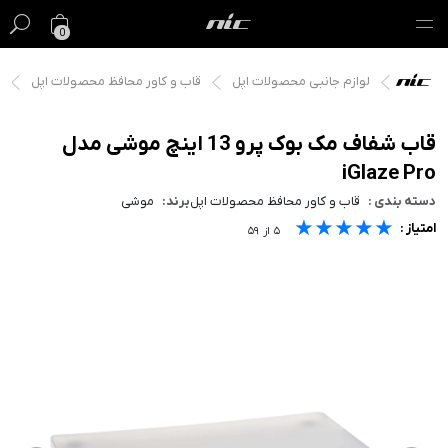
0
لوازم جانبی محصولات اپل
قاب و کاور محافظ محصولات اپل
گیفت کارت
فروش ویژه
قاب شفاف مک بوک پرو 13 اینچ موشی مدل
iGlaze Pro
مک
دسته بندی :
قاب و کاور محافظ محصولات اپل
برند:
موشی
★★★★★
★★★★★
★★★★★
امتیاز :
آیفون
۵
از
۵۹
آیپد
ایرپاد
اپل واچ
لوازم جانبی