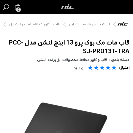
0
لوازم جانبی محصولات اپل
قاب و کاور محافظ محصولات اپل
گیفت کارت
فروش ویژه
قاب مات مک بوک پرو 13 اینچ لنشن مدل PCC-
SJ-PRO13T-TRA
مک
دسته بندی :
قاب و کاور محافظ محصولات اپل
برند:
لنشن
★★★★★
★★★★★
★★★★★
امتیاز :
آیفون
۵
از
۷۱
آیپد
ایرپاد
اپل واچ
لوازم جانبی