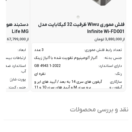
فلش مموری Wiwu ظرفیت 32 گیگابایت مدل
Life MG
Infinite Wi-FD001
از 3,880,000 تومان
از 67,799,000 تومان
تعداد رابط فلش مموری:
3 عدد
ابعاد:
جنس بدنه:
آلیاژ آلومینیوم تقویت شده با آلیاژ زینک
ارتباطات بیسیم:
دارای استاندارد:
GB 4943.1-2022
استاندارد ضد
آب:
رنگ:
نقره ای
پورت شارژ:
سازگاری
آیفون های سری 14 به بعد / آیپد های ایر و
آیفون و
پرو سری M و آیپد های سری 10 و 11
جنس کیت:
آیپد:
رنگ:
سرعت انتقال داده :
تا 10 گیگابیت بر ثانیه
سازگار
نقد و بررسی محصولات
ظرفیت:
32 گیگابایت
با:
فناوری ارتباطی فلش مموری:
USB 3.2 Gen2
سایر
کاربردی بر
ویژگی
اشتراک ب
نوع رابط ها:
USB-A / USB-C / Lightning
ها: