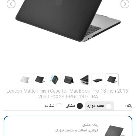
صدا و تصویر
قیمت روز
محصولات کارکرده
تماس با ما
خواندنی ها
Lention Matte Finish Case for MacBook Pro 13-inch 2016-
2020 PCC-SJ-PRO13T-TRA
همه موارد
مشکی
شفاف
رنگ :
رنگ:
مشکی
گارانتی:
اصالت و سلامت فیزیکی