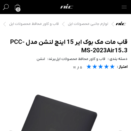
0
لوازم جانبی محصولات اپل
قاب و کاور محافظ محصولات اپل
گیفت کارت
فروش ویژه
قاب مات مک بوک ایر 15 اینچ لنشن مدل PCC-
MS-2023Air15.3
مک
دسته بندی :
قاب و کاور محافظ محصولات اپل
برند:
لنشن
★★★★★
★★★★★
★★★★★
امتیاز :
آیفون
۵
از
۷۱
آیپد
ایرپاد
اپل واچ
لوازم جانبی