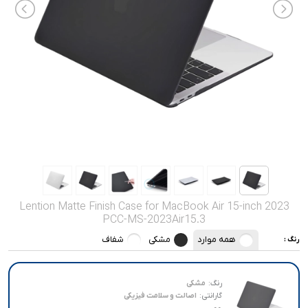
صدا و تصویر
قیمت روز
محصولات کارکرده
تماس با ما
خواندنی ها
Lention Matte Finish Case for MacBook Air 15-inch 2023
PCC-MS-2023Air15.3
همه موارد
مشکی
شفاف
رنگ :
رنگ:
مشکی
گارانتی:
اصالت و سلامت فیزیکی