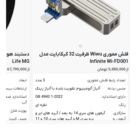
فلش مموری Wiwu ظرفیت 32 گیگابایت مدل
Life MG
Infinite Wi-FD001
از 3,880,000 تومان
از 67,799,000 تومان
تعداد رابط فلش مموری:
3 عدد
ابعاد:
جنس بدنه:
آلیاژ آلومینیوم تقویت شده با آلیاژ زینک
ارتباطات بیسیم:
دارای استاندارد:
GB 4943.1-2022
استاندارد ضد
آب:
رنگ:
نقره ای
پورت شارژ:
سازگاری
آیفون های سری 14 به بعد / آیپد های ایر و
آیفون و
پرو سری M و آیپد های سری 10 و 11
جنس کیت:
آیپد:
رنگ:
سرعت انتقال داده :
تا 10 گیگابیت بر ثانیه
سازگار