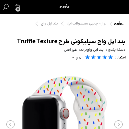
0
لوازم جانبی محصولات اپل
بند اپل واچ
گیفت کارت
فروش ویژه
بند اپل واچ سیلیکونی طرح Truffle Texture
دسته بندی :
بند اپل واچ
برند:
غیر اصل
مک
★★★★★
★★★★★
★★★★★
امتیاز :
۵
از
۳۱
آیفون
آیپد
ایرپاد
اپل واچ
لوازم جانبی