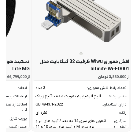
فلش مموری Wiwu ظرفیت 32 گیگابایت مدل
Life MG
Infinite Wi-FD001
از 3,880,000 تومان
از 66,799,000 تومان
تعداد رابط فلش مموری:
3 عدد
ابعاد:
جنس بدنه:
آلیاژ آلومینیوم تقویت شده با آلیاژ زینک
ارتباطات بیسیم:
دارای استاندارد:
GB 4943.1-2022
استاندارد ضد
آب:
رنگ:
نقره ای
پورت شارژ:
سازگاری
آیفون های سری 14 به بعد / آیپد های ایر و
آیفون و
پرو سری M و آیپد های سری 10 و 11
جنس کیت:
آیپد:
رنگ: