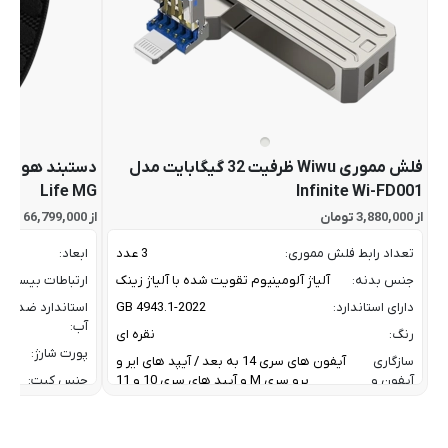
فلش مموری Wiwu ظرفیت 32 گیگابایت مدل
Life MG
Infinite Wi-FD001
از 3,880,000 تومان
از 66,799,000 تومان
تعداد رابط فلش مموری:
3 عدد
ابعاد:
جنس بدنه:
آلیاژ آلومینیوم تقویت شده با آلیاژ زینک
ارتباطات بیسیم:
دارای استاندارد:
GB 4943.1-2022
استاندارد ضد
آب:
رنگ:
نقره ای
پورت شارژ:
سازگاری
آیفون های سری 14 به بعد / آیپد های ایر و
آیفون و
پرو سری M و آیپد های سری 10 و 11
جنس کیت:
آیپد:
رنگ:
سرعت انتقال داده :
تا 10 گیگابیت بر ثانیه
سازگار