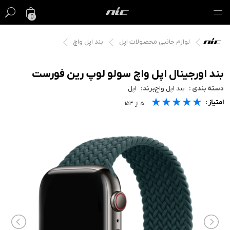
0
لوازم جانبی محصولات اپل
بند اپل واچ
گیفت کارت
فروش ویژه
بند اورجینال اپل واچ سولو لوپ رین فورست
دسته بندی :
بند اپل واچ
برند:
اپل
مک
★★★★★
★★★★★
★★★★★
امتیاز :
۵
از
۱۵۳
آیفون
آیپد
ایرپاد
اپل واچ
لوازم جانبی