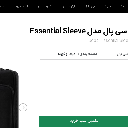
آیپد
ایرپاد
اپل واچ
لوازم جانبی
صدا و تصویر
قیمت روز
محصو
Jcpal Essential Sle
ی پال
دسته بندی :
کیف و کوله
تکمیل سبد خرید