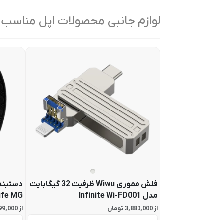
لوازم جانبی محصولات اپل مناسب
فلش مموری Wiwu ظرفیت 32 گیگابایت
دستبند
مدل Infinite Wi-FD001
ife MG
از 3,880,000 تومان
از 67,799,000 تومان