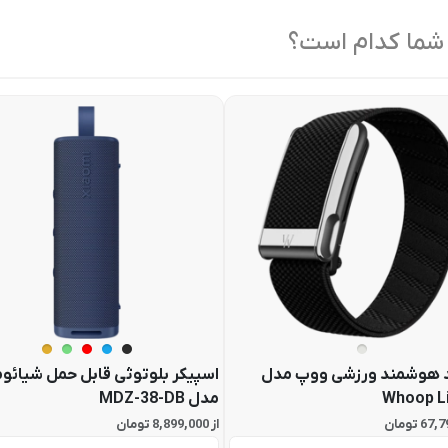
 شما کدام است؟
 هوشمند ورزشی ووپ مدل
اسپیکر بلوتوثی قابل حمل شیائو
Whoop L
مدل MDZ-38-DB
از 8,899,000 تومان