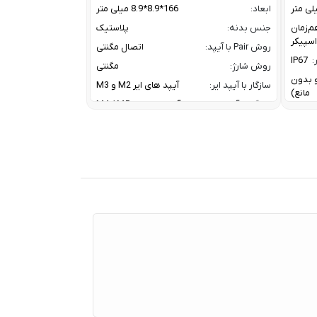
ابعاد:
166*8.9*8.9 میلی متر
م‌زمان
جنس بدنه:
پلاستیک
روش Pair با آیپد:
اتصال مگنتی
:
IP67
روش شارژ:
مگنتی
ز و بدون
سازگار با آیپد ایر:
آیپد های ایر M2 و M3
مانع)
سازگار با آیپد پرو:
آیپد پرو های M4 / M5
سازگار با آیپد مینی:
آیپد مینی نسل 7
A2DP V
کانال ارتباطی با آیپد:
بلوتوث
HFP V
معرفی:
2024
20 W W
Tweet
30 W