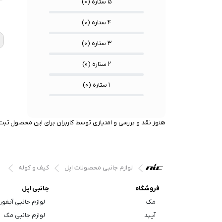
۵ ستاره (
۰
)
★
★
★
۴ ستاره (
۰
)
۳ ستاره (
۰
)
۲ ستاره (
۰
)
۱ ستاره (
۰
)
هنوز نقد و بررسی و امتیازی توسط کاربران برای این محصول ثبت 
لوازم جانبی محصولات اپل
کیف و کوله
فروشگاه
جانبی اپل
مک
لوازم جانبی آیفو
آیپد
لوازم جانبی مک