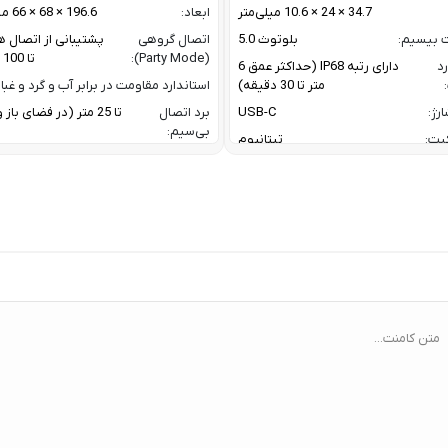
34.7 × 24 × 10.6 میلی‌متر
ابعاد:
196.6 × 68 × 66 میلی متر
ت بیسیم:
بلوتوث 5.0
اتصال گروهی
پشتیبانی از اتصال ه
(Party Mode):
تا 100 اسپیکر
رد
دارای رتبه IP68 (حداکثر عمق 6
متر تا 30 دقیقه)
استاندارد مقاومت در برابر آب و گرد و غبار
رژ:
USB-C
برد اتصال
تا 25 متر (در فضای با
بی‌سیم:
یت:
تیتانیوم
پاسخ فرکانسی:
60 Hz تا 20 KHz
رنگ بدنه نقره ای / رنگ بند مشکی
پروفایل‌های
1.4 / AVRCP V1.6.2 /
گوشی های اندروید با نسخه 11 به بعد /
بلوتوث:
1.8
گوشی های آیفون با iOS 17 به بعد
ترکیب توان
oofer + 10 W
ربردی برای فعالیت های ورزشی و روزمره
خروجی:
er
 نیازمند اشتراک برای تحلیل داده / تحلیل
خواب پیشرفته/ تشخیص AFib /
تعداد درایورها:
2 درایور صوتی (ووفر + توییتر)
Healthspan و Pace of Aging / تحلیل
توان خروجی کل:
فشار خون (بتا)
متن کامنت...
ا:
سنسور سنجش فشار خون / پایش
ضربان قلب ECG و HRV