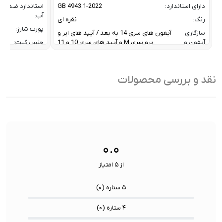
دارای استاندارد:
GB 4943.1-2022
استاندارد ضد
آب:
رنگ:
نقره ای
پورت شارژ:
سازگاری
آیفون های سری 14 به بعد / آیپد های ایر و
آیفون و
پرو سری M و آیپد های سری 10 و 11
جنس کیت:
آیپد:
رنگ:
سرعت انتقال داده :
تا 10 گیگابیت بر ثانیه
سازگار
نقد و بررسی محصولات
ظرفیت:
32 گیگابایت
با:
فناوری ارتباطی فلش مموری:
USB 3.2 Gen2
سایر
کاربردی بر
ویژگی
اشتراک ب
نوع رابط ها:
USB-A / USB-C / Lightning
ها:
سنسورها:
سنسور
۰.۰
از ۵ امتیاز
۵ ستاره (
۰
)
۴ ستاره (
۰
)