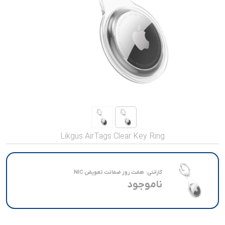
صدا و تصویر
قیمت روز
محصولات کارکرده
تماس با ما
خواندنی ها
Likgus AirTags Clear Key Ring
گارانتی:
هفت روز ضمانت تعویض NIC
ناموجود