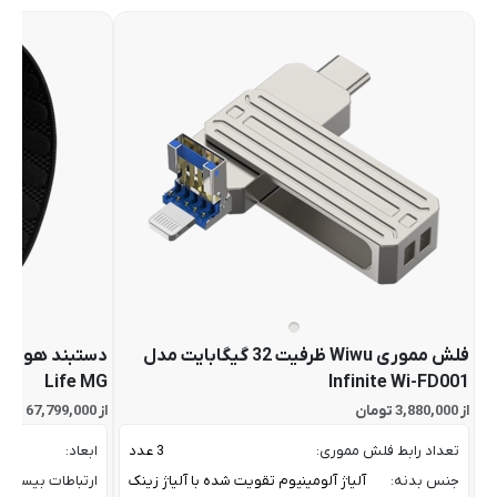
فلش مموری Wiwu ظرفیت 32 گیگابایت مدل
Life MG
Infinite Wi-FD001
از 3,880,000 تومان
از 67,799,000 تومان
تعداد رابط فلش مموری:
3 عدد
ابعاد:
جنس بدنه:
آلیاژ آلومینیوم تقویت شده با آلیاژ زینک
ارتباطات بیسیم: