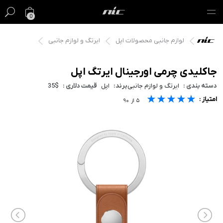
0
لوازم جانبی محصولات اپل
ایرتگ و لوازم جانبی
گیفت کارت
فروش ویژه
جاکلیدی چرمی اورجینال ایرتگ اپل
دسته بندی :
ایرتگ و لوازم جانبی
برند:
اپل
قیمت دلاری :
35$
مک
★★★★★
★★★★★
★★★★★
امتیاز :
۵
از
۹۰
آیفون
آیپد
ایرپاد
اپل واچ
لوازم جانبی