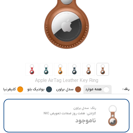
صدا و تصویر
قیمت روز
محصولات کارکرده
تماس با ما
خواندنی ها
Apple AirTag Leather Key Ring
همه موارد
سدل براون
بولتیک بلو
کلیفرنیا پ
رنگ :
رنگ:
سدل براون
گارانتی:
هفت روز ضمانت تعویض NIC
ناموجود