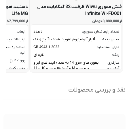
فلش مموری Wiwu ظرفیت 32 گیگابایت مدل
Life MG
Infinite Wi-FD001
از 3,880,000 تومان
از 67,799,000 تومان
تعداد رابط فلش مموری:
3 عدد
ابعاد:
جنس بدنه:
آلیاژ آلومینیوم تقویت شده با آلیاژ زینک
ارتباطات بیسیم:
دارای استاندارد:
GB 4943.1-2022
استاندارد ضد
آب:
رنگ:
نقره ای
پورت شارژ:
سازگاری
آیفون های سری 14 به بعد / آیپد های ایر و
آیفون و
پرو سری M و آیپد های سری 10 و 11
جنس کیت:
آیپد:
رنگ:
سرعت انتقال داده :
تا 10 گیگابیت بر ثانیه
سازگار
نقد و بررسی محصولات
ظرفیت:
32 گیگابایت
با:
فناوری ارتباطی فلش مموری:
USB 3.2 Gen2
سایر
کاربردی بر
ویژگی
اشتراک ب
نوع رابط ها:
USB-A / USB-C / Lightning
ها:
سنسورها:
سنسور