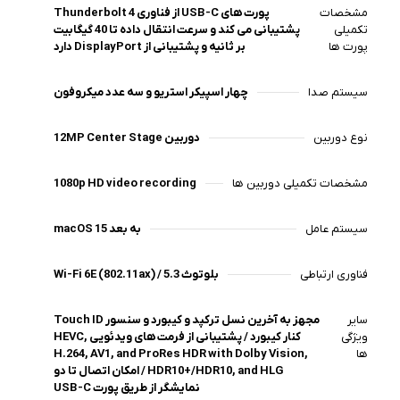
مشخصات
پورت های USB-C از فناوری Thunderbolt 4
تکمیلی
پشتیبانی می کند و سرعت انتقال داده تا 40 گیگابیت
پورت ها
بر ثانیه و پشتیبانی از DisplayPort دارد
سیستم صدا
چهار اسپیکر استریو و سه عدد میکروفون
نوع دوربین
12MP Center Stage دوربین
مشخصات تکمیلی دوربین ها
1080p HD video recording
سیستم عامل
macOS 15 به بعد
فناوری ارتباطی
Wi-Fi 6E (802.11ax) / بلوتوث 5.3
سایر
مجهز به آخرین نسل ترکپد و کیبورد و سنسور Touch ID
ویژگی
کنار کیبورد / پشتیبانی از فرمت های ویدئویی HEVC,
ها
H.264, AV1, and ProRes HDR with Dolby Vision,
HDR10+/HDR10, and HLG / امکان اتصال تا دو
نمایشگر از طریق پورت USB-C