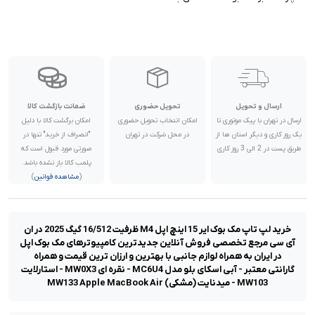
ارسال و تحویل
تحویل حضوری
ضمانت بازگشت کالا
ارسال در تهران با پیک موتوری تا
امکان انتخاب تحویل حضوری
امکان برگشت کالا با دلیل
یک روز کاری و دیگر استان ها از
در محل شرکت در تهران
"انصراف از خرید" تنها در
طریق پست در 2 الی 3 روز کاری
صورتی مورد قبول است که
پلمب کالا باز نشده باشد.
(
مشاهده قوانین
)
خرید لپ تاپ مک بوک ایر 15 اینچ اپل M4 ظرفیت 16/512 گیگ 2025 در ان
آی سی مرجع تخصصی فروش آنلاین جدیدترین کامپیوترهای مک بوک اپل
در ایران به همراه لوازم جانبی با بهترین و ارزان ترین قیمت و همراه
گارانتی معتبر - آبی اسکای بلو مدل MC6U4 - نقره ای MW0X3 - استارلایت
MW103 - میدنایت (مشکی) MW133 Apple MacBook Air