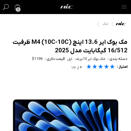
0
مک
گیفت کارت
فروش ویژه
مک بوک ایر 13.6 اینچ M4 (10C-10C) ظرفیت
16/512 گیگابایت مدل 2025
مک
دسته بندی :
مک بوک ایر 13
برند:
اپل
قیمت دلاری :
$1199
★★★★★
★★★★★
★★★★★
امتیاز :
آیفون
۴
از
۱٬۱۱۱
آیپد
ایرپاد
اپل واچ
لوازم جانبی