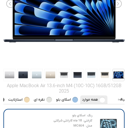
صدا و تصویر
قیمت روز
محصولات کارکرده
تماس با ما
خواندنی ها
Apple MacBook Air 13.6-inch M4 (10C-10C) 16GB/512GB
2025
همه موارد
اسکای بلو
نقره ای
استارلایت
رنگ :
رنگ:
اسکای بلو
گارانتی:
18 ماه گارانتی شرکتی
مدل:
MC6U4