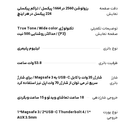
پورت‌ها و اتصالات پیشرفته
مک بوک ایر M4 علاوه بر عملکرد فوق‌العاده، دسترسی های عالی را
دقت صفحه
رزولوشن 2560 در 1664 پیکسل / تراکم پیکسلی
تنها از طریق USB-C برای شما فراهم آورده است. این دو پورت که
نمایش
224 پیکسل در هر اینچ
از فناوری Thunderbolt نسل 4 پشتیبانی می کند، علاوه بر اینکه
سرعت انتقال داده تا 40 گیگابایت بر ثانیه را برای شما ممکن
توضیحات تکمیلی
تکنولوژی True Tone / Wide color
ساخته، امکان اتصال دو نمایشگر به صورت همزمان و اشتراک
صفحه نمایش
(P3) / حداکثر روشنایی 500 نیت
گذاری تصویر با کیفیت 6K را نیز ممکن می کند. از طرف دیگر یک
جک AUX 3.5 میلی متری امکان اتصال انواع اسپیکر، هدفون و
نوع باتری
لیتیوم پلیمری
سیستم صوتی به مک بوک را میسر ساخته است.
ظرفیت باتری
53.8 وات ساعت
شارژ
شارژر 35 وات با کابل USB-C به Magsafe 3 / برای شارژ
باتری
سریع تر می توان از شارژر 70 وات اپل نیز استفاده کرد
خروجی شارژدهی
18 ساعت تماشای ویدئو و 15 ساعت وبگردی
نوع پورت
1*Magsafe 3 / 2*USB-C Thunderbolt 4 / 1*
خروجی
AUX 3.5mm