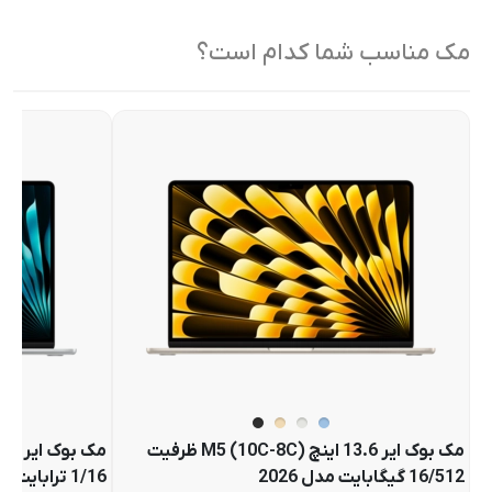
مک مناسب شما کدام است؟
مک بوک ایر 13.6 اینچ M5 (10C-8C) ظرفیت
16/512 گیگابایت مدل 2026
1/16 ترابایت مدل 2026