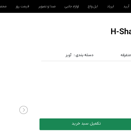
آیپد
ایرپاد
اپل واچ
لوازم جانبی
صدا و تصویر
قیمت روز
محصو
متفرقه
دسته بندی :
آویز
تکمیل سبد خرید