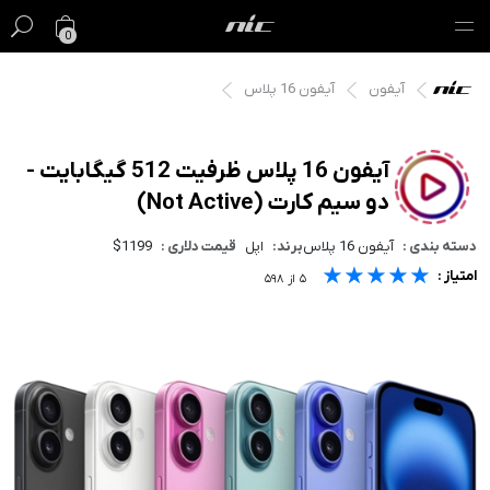
0
آیفون
آیفون 16 پلاس
گیفت کارت
فروش ویژه
آیفون 16 پلاس ظرفیت 512 گیگابایت -
دو سیم کارت (Not Active)
مک
دسته بندی :
آیفون 16 پلاس
برند:
اپل
قیمت دلاری :
$1199
آیفون
★★★★★
★★★★★
★★★★★
امتیاز :
۵
از
۵۹۸
آیپد
ایرپاد
اپل واچ
لوازم جانبی