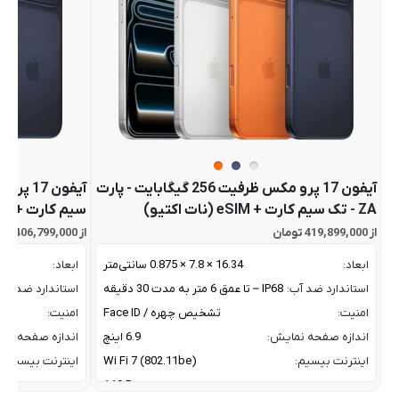
آیفون 17 پرو مکس ظرفیت 256 گیگابایت - پارت
ZA - تک سیم کارت + eSIM (نات اکتیو)
سیم کارت + eSIM (نات اکتیو)
از 419,899,000 تومان
از 406,799,000 تومان
ابعاد:
16.34 × 7.8 × 0.875 سانتی‌متر
ابعاد:
استاندارد ضد آب:
IP68 – تا عمق 6 متر به مدت 30 دقیقه
استاندارد ضد آب:
امنیت:
تشخیص چهره / Face ID
امنیت:
اندازه صفحه نمایش:
6.9 اینچ
اندازه صفحه نم
اینترنت بیسیم:
Wi Fi 7 (802.11be)
اینترنت بیسیم:
پردازنده:
A19 Pro
پردازنده: