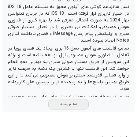
نسل شانزدهم گوشی های‌ آیفون مجهز به سیستم عامل
iOS 18
در اختیار کاربران قرار گرفته است .
iOS 18
که در جریان کنفرانس
بهار 2024 به صورت اجمالی معرفی شد با بهره گیری از فناوری
هوش مصنوعی، امکانات بی نظیری را در فضای دستیار صوتی
سیری و اپلیکیشن پیام رسان
iMessage
و فضای یاداشت گذاری
Notes
ایجاد نموده است.
تمامی قابلیت های آیفون نسل 16 برای ایجاد یک فضای پویا در
تعامل با فناوری هوش مصنوعی اپل توسعه یافته است و ارائه
این سرویس از طریق دستیار صوتی سیری به بهترین نحو انجام
خواهد شد، این قابلیت تنها با فشردن یک دکمه به سرعت کاربر
را وارد فضایی قدرتمند مبتنی بر هوش مصنوعی می کند تا از این
طریق بهترین پاسخ ها را به پیچیده ترین پرسش های کاربرداده
شود.
سیری در نسخه جدید مجهز به مدل های زبانی هوش مصنوعی
شده و یک مکالمه بسیار طبیعی را با کاربر برقرار می کند. از سوی
نمایش همه
دیگر سیری قابلیت برقراری ارتباط با سایر اپلیکیشن های موجود
در گوشی نظیر سافاری،
Notes
و حتی جستجوی
Spotlight
را به
هوشکنرانه ترین شکل ممکن دارد و اطلاعات کامل تری را به
صورت شخصی سازی شده در اختیار کاربر قرار می دهد.