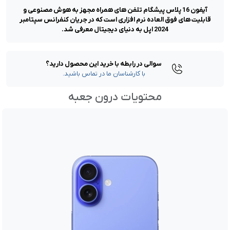
آیفون 16 پلاس پیشگام تلفن های همراه مجهز به هوش مصنوعی و
قابلیت های فوق العاده نرم افزاری است که در جریان کنفرانس سپتامبر
رنگ:
اولترا مارین
2024 اپل به دنیای دیجیتال معرفی شد.
گارانتی:
18 ماه گارانتی شرکتی | رجیستر شده
پارت نامبر:
CH/A | چین | دو سیم کارت
وضعیت اکتیو:
نات اکتیو / فعال نشده
ناموجود
سوالی در رابطه با خرید این محصول دارید؟
با کارشناسان ما در تماس باشید.
رنگ:
سفید
محتویات درون جعبه
گارانتی:
18 ماه گارانتی شرکتی | رجیستر شده
پارت نامبر:
CH/A | چین | دو سیم کارت
وضعیت اکتیو:
نات اکتیو / فعال نشده
ناموجود