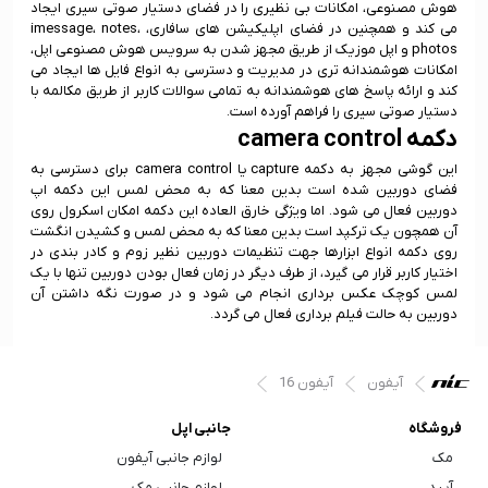
هوش مصنوعی، امکانات بی نظیری را در فضای دستیار صوتی سیری ایجاد
می کند و همچنین در فضای اپلیکیشن های سافاری، imessage، notes،
photos و اپل موزیک از طریق مجهز شدن به سرویس هوش مصنوعی اپل،
امکانات هوشمندانه تری در مدیریت و دسترسی به انواع فایل ها ایجاد می
کند و ارائه پاسخ های هوشمندانه به تمامی سوالات کاربر از طریق مکالمه با
دستیار صوتی سیری را فراهم آورده است.
دکمه camera control
این گوشی مجهز به دکمه capture یا camera control برای دسترسی به
فضای دوربین شده است بدین معنا که به محض لمس این دکمه اپ
دوربین فعال می شود. اما ویژگی خارق العاده این دکمه امکان اسکرول روی
آن همچون یک ترکپد است بدین معنا که به محض لمس و کشیدن انگشت
روی دکمه انواع ابزارها جهت تنظیمات دوربین نظیر زوم و کادر بندی در
اختیار کاربر قرار می گیرد، از طرف دیگر در زمان فعال بودن دوربین تنها با یک
لمس کوچک عکس برداری انجام می شود و در صورت نگه داشتن آن
دوربین به حالت فیلم برداری فعال می گردد.
آیفون
آیفون 16
فروشگاه
جانبی اپل
مک
لوازم جانبی آیفون
آیپد
لوازم جانبی مک