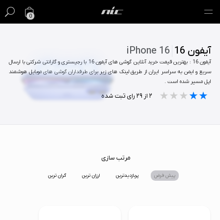
0
گیفت کارت
آیفون 16
iPhone 16
آیفون 16 : بهترین قیمت خرید آنلاین گوشی های آیفون 16 با رجیستری و گارانتی شرکتی با ارسال
فروش ویژه
سریع و ایمن به سراسر ایران از طریق لینک های زیر برای طرفداران گوشی های موبایل هوشمند
اپل مسیر شده است .
مک
★★★★★
★★★★★
★★★★★
۲
از
۲۹
رای ثبت شده
آیفون
آیپد
ایرپاد
مرتب سازی
پیش فرض
پربازدیدترین
ارزان ترین
گران ترین
اپل واچ
لوازم جانبی