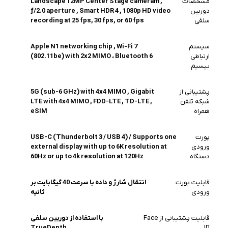
مشخصات
Landscape 12MP Center Stage cameram ,
دوربین
ƒ/2.0 aperture , Smart HDR 4 , 1080p HD video
سلفی
recording at 25 fps, 30 fps, or 60 fps
سیستم
Apple N1 networking chip , Wi‑Fi 7
ارتباطی
(802.11be) with 2x2 MIMO ، Bluetooth 6
بیسیم
پشتیبانی از
5G (sub‑6 GHz) with 4x4 MIMO , Gigabit
شبکه تلفن
LTE with 4x4 MIMO , FDD-LTE , TD-LTE ,
همراه
eSIM
پورت
USB-C (Thunderbolt 3 / USB 4) / Supports one
ورودی
external display with up to 6K resolution at
دستگاه
60Hz or up to 4k resolution at 120Hz
قابلیت پورت
انتقال شارژ و داده با سرعت 40 گیگابایت بر
ورودی
ثانیه
قابلیت پشتیبانی از Face
با استفاده از دوربین سلفی
TrueDepth
ID