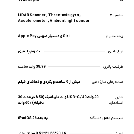
سنسورها
LiDAR Scanner , Three-axis gyro ,
Accelerometer , Ambient light sensor
پشتیبانی از
Apple Pay و دستیار صوتی Siri
نوع باتری
لیتیوم پلیمری
ظرفیت باتری
38.99 وات ساعت
مدت زمان شارژدهی
بیش از 9 ساعت وبگردی و تماشای فیلم
شارژر
20 وات USB-C / 40 وات داینامیک (50% در مدت 30
استاندارد
دقیقه) / 60 وات
سیستم عامل دستگاه
iPadOS 26 به بعد
ابعاد
28.16*21.55*0.51 سانتی متر