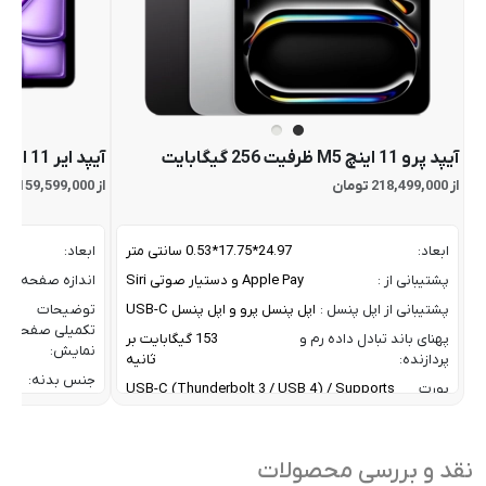
آیپد پرو 11 اینچ M5 ظرفیت 256 گیگابایت
آیپد ایر 11 اینچ M4 ظرفیت 256 گیگابایت
از 218,499,000 تومان
از 159,599,000 تومان
ابعاد:
24.97*17.75*0.53 سانتی متر
ابعاد:
پشتیبانی از :
Apple Pay و دستیار صوتی Siri
اندازه صفحه نم
پشتیبانی از اپل پنسل :
اپل پنسل پرو و اپل پنسل USB-C
توضیحات
تکمیلی صفحه
پهنای باند تبادل داده رم و
153 گیگابایت بر
نمایش:
پردازنده:
ثانیه
جنس بدنه:
پورت
USB-C (Thunderbolt 3 / USB 4) / Supports
ورودی
one external display with up to 6K resolution
حافظه RAM:
دستگاه:
at 60Hz or up to 4k resolution at 120Hz
حافظه داخلی:
تراکم پیکسلی صفحه نمایش:
264 پیکسل در اینچ
نقد و بررسی محصولات
خروجی شارژدهی: