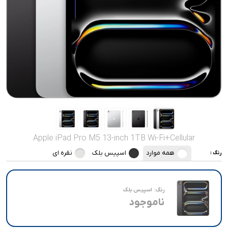
صدا و تصویر
قیمت روز
محصولات کارکرده
تماس با ما
خواندنی ها
Apple iPad Pro M5 13-inch 1TB Wi-Fi+Cellular
همه موارد
اسپیس بلک
نقره ای
رنگ :
رنگ:
اسپیس بلک
ناموجود