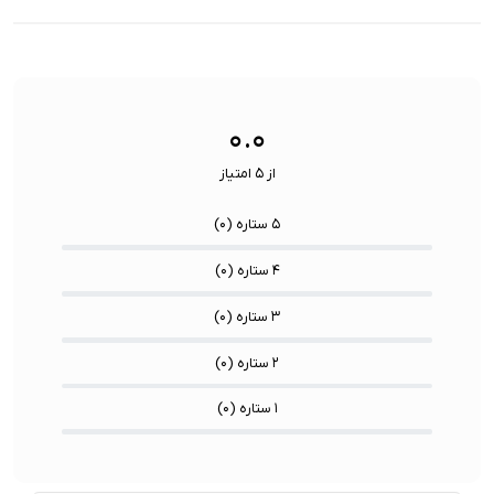
تعداد اسپیکرها و
4 اسپیکر و 4 میکروفون برای ضبط
دقت صفحه
میکروفون:
صدا در جهت های مختلف
نمایش:
تعداد هسته CPU:
9 Core
دوربین اصلی:
تعداد هسته پردازنده گرافیکی GPU:
10 Core
۰.۰
از ۵ امتیاز
۵ ستاره (
۰
)
۴ ستاره (
۰
)
۳ ستاره (
۰
)
۲ ستاره (
۰
)
۱ ستاره (
۰
)