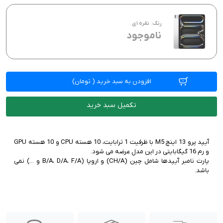
رنگ:
نقره ای
ناموجود
افزودن به سبد خرید
(
تومان)
تکمیل سبد خرید
آیپد پرو 13 اینچ M5 با ظرفیت 1 ترابایت، 10 هسته CPU و 10 هسته GPU
پارت نامبر آیپدها شامل چین (CH/A) و اروپا (‌‌B/A، D/A، F/A و ...) نمی
باشد.