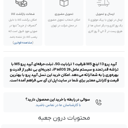
ارسال و تحویل
تحویل حضوری
ضمانت بازگشت کالا
ارسال در تهران با پیک موتوری تا
امکان انتخاب تحویل حضوری
امکان برگشت کالا با دلیل
یک روز کاری و دیگر استان ها از
در محل شرکت در تهران
"انصراف از خرید" تنها در
طریق پست در 2 الی 3 روز کاری
صورتی مورد قبول است که
پلمب کالا باز نشده باشد.
(
مشاهده قوانین
)
آیپد پرو 13 اینچ M5 ظرفیت 1 ترابایت 5G، تبلت حرفه‌ای آیپد پرو M5 با
تراشه قدرتمند و سیستم عامل iPadOS 26، تجربه‌ای بی‌ نظیر از قدرت و
بهره‌وری را به شما ارائه می‌دهد. امکان خرید این نسل آیپد پرو با بهترین
قیمت و گارانتی معتبر برای شما در سایت اپل ان آی سی فراهم آمده است.
سوالی در رابطه با خرید این محصول دارید؟
با کارشناسان ما در تماس باشید.
محتویات درون جعبه