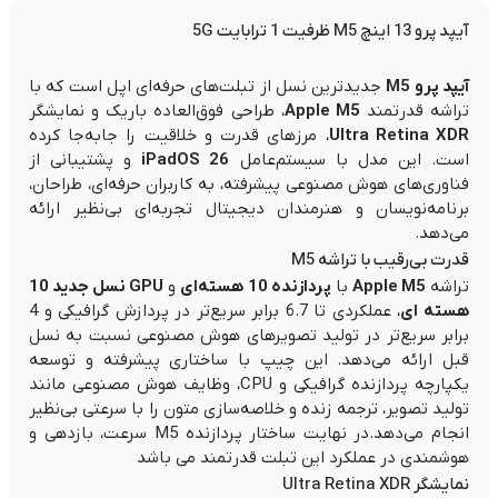
آیپد پرو 13 اینچ M5 ظرفیت 1 ترابایت 5G
آیپد پرو M5
جدیدترین نسل از تبلت‌های حرفه‌ای اپل است که با
تراشه قدرتمند
Apple M5
، طراحی فوق‌العاده باریک و نمایشگر
Ultra Retina XDR
، مرزهای قدرت و خلاقیت را جابه‌جا کرده
است. این مدل با سیستم‌عامل
iPadOS 26
و پشتیبانی از
فناوری‌های هوش مصنوعی پیشرفته، به کاربران حرفه‌ای، طراحان،
برنامه‌نویسان و هنرمندان دیجیتال تجربه‌ای بی‌نظیر ارائه
می‌دهد.
قدرت بی‌رقیب با تراشه M5
تراشه
Apple M5
با
پردازنده 10 هسته‌ای
و
GPU نسل جدید 10
هسته ای
، عملکردی تا 6.7 برابر سریع‌تر در پردازش گرافیکی و 4
برابر سریع‌تر در تولید تصویرهای هوش مصنوعی نسبت به نسل
قبل ارائه می‌دهد. این چیپ با ساختاری پیشرفته و توسعه
یکپارچه پردازنده گرافیکی و CPU، وظایف هوش مصنوعی مانند
تولید تصویر، ترجمه زنده و خلاصه‌سازی متون را با سرعتی بی‌نظیر
انجام می‌دهد.در نهایت ساختار پردازنده M5 سرعت، بازدهی و
هوشمندی در عملکرد این تبلت قدرتمند می باشد
نمایشگر Ultra Retina XDR