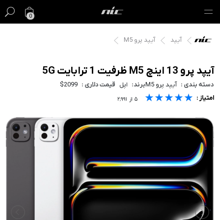
0
آیپد
آیپد پرو M5
گیفت کارت
فروش ویژه
آیپد پرو 13 اینچ M5 ظرفیت 1 ترابایت 5G
دسته بندی :
آیپد پرو M5
برند:
اپل
قیمت دلاری :
$2099
مک
★★★★★
★★★★★
★★★★★
امتیاز :
۵
از
۲٬۹۹۱
آیفون
آیپد
ایرپاد
اپل واچ
لوازم جانبی