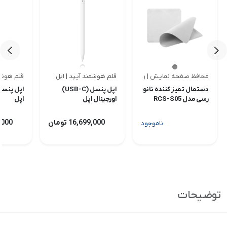
محافظ صفحه نمایش | رسی
قلم هوشمند آیپد | اپل
قلم هوشمن
<
<
دستمال تمیز کننده نانو
اپل پنسل (USB-C)
اپل پنسل 
رسی مدل RCS-S05
اورجینال اپل
اپل
16,699,000 تومان
99,000
ناموجود
توضیحات