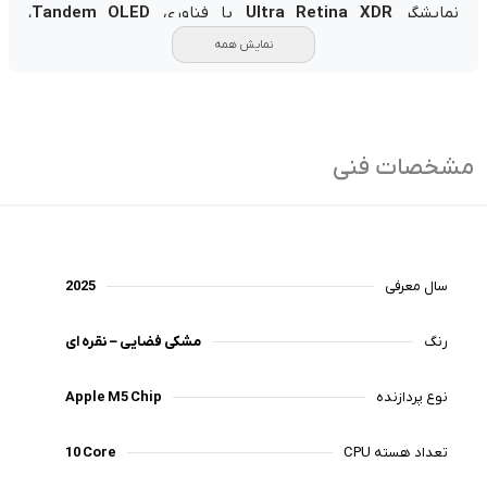
نمایشگر
Ultra Retina XDR
با فناوری
Tandem OLED
،
روشنایی خیره‌کننده 1000 نیت در حالت عادی و 1600 نیت در
نمایش همه
HDR را ارائه می‌دهد. نرخ نوسازی
ProMotion
از 10 تا 120 هرتز
و طیف رنگی
P3 Wide Color
باعث می‌شود رنگ‌ها زنده، دقیق و
چشم‌نواز باشند. این صفحه نمایش برای طراحی گرافیک، ویرایش
ویدیوهای 4K و تماشای محتوای HDR کاملاً ایده‌آل است.
طراحی سبک، باریک و حرفه‌ای
مشخصات فنی
آیپد پرو M5 اپل تنها
۵.۱ میلی‌متر ضخامت
دارد و با وزنی سبک
و بدنه‌ای آلومینیومی در رنگ‌های
Space Black
و
Silver
عرضه
می‌شود. با وجود این طراحی ظریف، دستگاه عملکردی در سطح
لپ‌تاپ‌های حرفه‌ای ارائه می‌دهد.
باتری قدرتمند دستگاه با شارژدهی کامل در طول روز ، و
سال معرفی
2025
پشتیبانی از
شارژ سریع ۵۰٪ در ۳۰ دقیقه
با آداپتور 40 وات
کامپکت و پشتیبانی از انواع آداپتورهای 20 تا 60 وات ، در کارهای
رنگ‌
مشکی فضایی – نقره ای
سنگین روزمره همواره آماده و در دسترس کاربر می باشد.
Apple Intelligence
نوع پردازنده
Apple M5 Chip
با توسعه قابلیت های هوش مصنوعی
Apple Intelligence
در
iPadOS 26، آیپد پرو M5 وارد دنیایی جدید از تعامل هوشمند
تعداد هسته CPU
10 Core
شده است. از قابلیت‌هایی چون
Image Wand
برای تبدیل
طرح‌های دستی به تصاویر دیجیتال گرفته تا
Live Translation