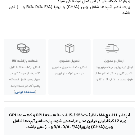
پارت نامبر آیپدها شامل چین (CH/A) و اروپا (‌‌B/A، D/A، F/A و ...) نمی
باشد.
ارسال و تحویل
تحویل حضوری
ضمانت بازگشت کالا
ارسال در تهران با پیک موتوری تا
امکان انتخاب تحویل حضوری
امکان برگشت کالا با دلیل
یک روز کاری و دیگر استان ها از
در محل شرکت در تهران
"انصراف از خرید" تنها در
طریق پست در 2 الی 3 روز کاری
صورتی مورد قبول است که
پلمب کالا باز نشده باشد.
(
مشاهده قوانین
)
آیپد ایر 11 اینچ M4 با ظرفیت 256 گیگابایت، 8 هسته CPU و 9 هسته GPU
و رم 12 گیگابایتی در این مدل عرضه می شود. پارت نامبر آیپدها شامل
چین (CH/A) و اروپا (‌‌B/A، D/A، F/A و ...) نمی باشد.