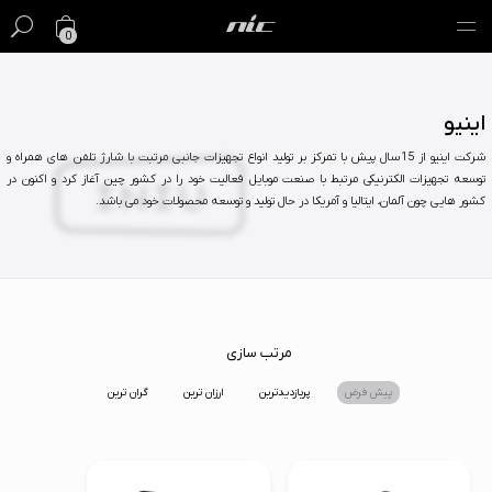
0
گیفت کارت
اینیو
فروش ویژه
شرکت اینیو از 15سال پیش با تمرکز بر تولید انواع تجهیزات جانبی مرتبت با شارژ تلفن های همراه و
توسعه تجهیزات الکترنیکی مرتبط با صنعت موبایل فعالیت خود را در کشور چین آغاز کرد و اکنون در
مک
کشور هایی چون آلمان، ایتالیا و آمریکا در حال تولید و توسعه محصولات خود می باشد.
آیفون
آیپد
ایرپاد
مرتب سازی
پیش فرض
پربازدیدترین
ارزان ترین
گران ترین
اپل واچ
لوازم جانبی