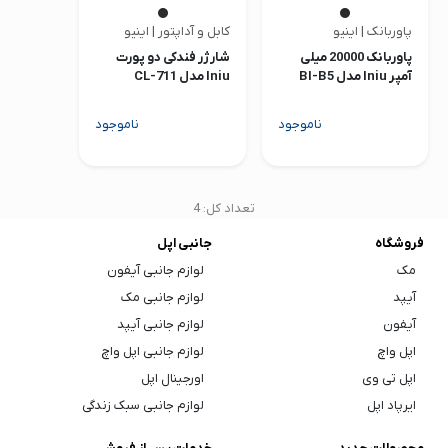
پاوربانک | اینیو
کابل و آداپتور | اینیو
پاوربانک 20000 میلی
شارژر فندکی دو پورت
آمپر Iniu مدل BI-B5
Iniu مدل CL-711
ناموجود
ناموجود
تعداد کل: 4
فروشگاه
جانبی اپل
مک
لوازم جانبی آیفون
آیپد
لوازم جانبی مک
آیفون
لوازم جانبی آیپد
اپل واچ
لوازم جانبی اپل واچ
اپل تی وی
اورجینال اپل
ایرپاد اپل
لوازم جانبی سبک زندگی