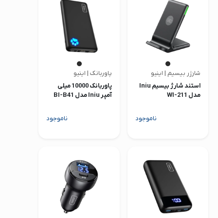
صدا و تصویر
قیمت روز
محصولات کارکرده
تماس با ما
شارژر بیسیم | اینیو
پاوربانک | اینیو
استند شارژ بیسیم Iniu
پاوربانک 10000 میلی
خواندنی ها
مدل WI-211
آمپر Iniu مدل BI-B41
ناموجود
ناموجود