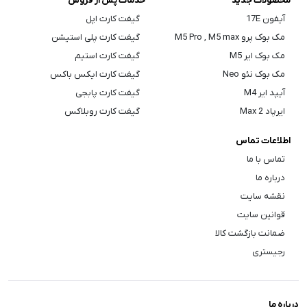
محصولات جدید
خدمات پس از فروش
آیفون 17E
گیفت کارت اپل
مک بوک پرو M5 Pro , M5 max
گیفت کارت پلی استیشن
مک بوک ایر M5
گیفت کارت استیم
مک بوک نئو Neo
گیفت کارت ایکس باکس
آیپد ایر M4
گیفت کارت پابجی
ایرپاد Max 2
گیفت کارت روبلاکس
اطلاعات تماس
تماس با ما
درباره ما
نقشه سایت
قوانین سایت
ضمانت بازگشت کالا
رجیستری
درباره ما