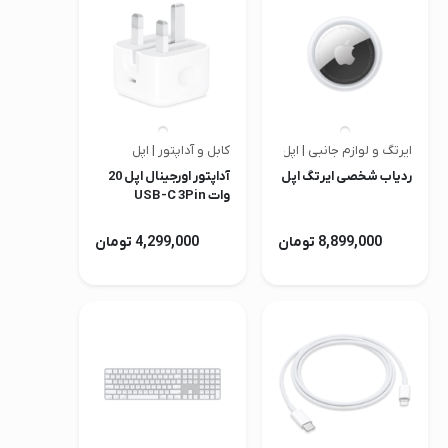
صدا و تصویر
قیمت روز
محصولات کارکرده
تماس با ما
ایرتگ و لوازم جانبی | اپل
کابل و آداپتور | اپل
ردیاب شخصی ایرتگ اپل
آداپتور اورجینال اپل 20
خواندنی ها
وات USB-C 3Pin
(گارانتی شرکتی)
8,899,000 تومان
4,299,000 تومان