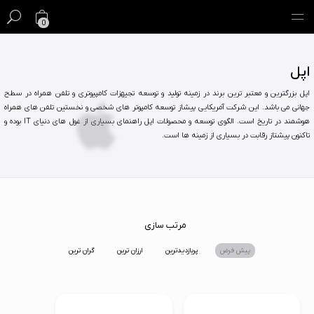
0
گیفت کارت
اپل
اپل بزرگترین و معتبر ترین برند در زمینه تولید و توسعه تجیهزات کامپیوتری و تلفن همراه در سطح
فروش ویژه
جهانی می باشد. این شرکت آمریکایی پیشاز توسعه کامپوتر های شخصی و نخستین تلفن های همراه
هوشمند در تاریخ است. الگوی توسعه و محصولات اپل راهنمای بسیاری از غول های دنیای IT بوده و
مک
تاکنون پیشتاز رقابت در بسیاری از زمینه ها است.
آیفون
آیپد
ایرپاد
مرتب سازی
پیش فرض
پربازدیدترین
ارزان ترین
گران ترین
اپل واچ
لوازم جانبی