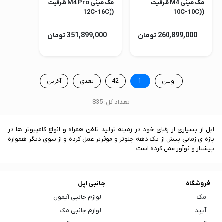
مک مینی M4 ظرفیت
مک مینی M4 Pro ظرفیت
(12C-16C)
(10C-10C)
512GB/24GB مدل
512GB/24GB مدل
2024
2024
260,899,000 تومان
351,899,000 تومان
اولین
1
42
بعدی
آخرین
تعداد کل: 835
اپل از بسیاری از رقبای خود در زمینه تولید تلفن همراه و انواع کامپیوتر ها در
بازه ی زمانی بیش از یک دهه جلوتر و موثرتر عمل کرده و از سوی دیگر همواره
پیشتاز و نوآور عمل کرده است.
فروشگاه
جانبی اپل
مک
لوازم جانبی آیفون
آیپد
لوازم جانبی مک