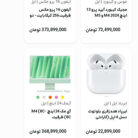
موس و کیبورد | اپل
آیفون 16 پرو مکس | اپل
مجیک کیبورد آیپد پرو 13
آیفون 16 پرو مکس
اینچ M4 2024 و M5
ظرفیت 256 گیگابایت - دو
اورجینال اپل
سیم کارت (نات اکتیو)
73,499,000 تومان
373,899,000 تومان
ایرپاد اپل | اپل
آیمک 24 اینچ | اپل
ایرپاد هندزفری بلوتوث
آي مک 24 اینچ M4 (8C-
نسل 4 اپل (گارانتی
8C) ظرفیت
شرکتی)
256GB/16GB مدل
2024
22,899,000 تومان
368,899,000 تومان