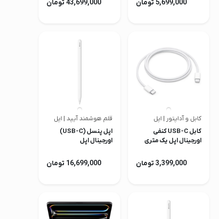
5,699,000 تومان
43,699,000 تومان
کابل و آداپتور | اپل
قلم هوشمند آیپد | اپل
کابل USB-C کنفی
اپل پنسل (USB-C)
اورجینال اپل یک متری
اورجینال اپل
(60W)
3,399,000 تومان
16,699,000 تومان