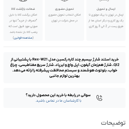
ارسال و تحویل
تحویل حضوری
ضمانت بازگشت کالا
ارسال در تهران با پیک موتوری تا
امکان انتخاب تحویل حضوری
امکان برگشت کالا با دلیل
یک روز کاری و دیگر استان ها از
در محل شرکت در تهران
"انصراف از خرید" تنها در
طریق پست در 2 الی 3 روز کاری
صورتی مورد قبول است که
پلمب کالا باز نشده باشد.
(
مشاهده قوانین
)
خرید استند شارژ بیسیم چند کاره رکسین مدل Rex-W21 با پشتیبانی از
QI2، شارژ هم‌زمان آیفون، اپل واچ و ایرپاد، شارژ سریع مغناطیسی، چراغ
خواب، بلوتوث هوشمند و سیستم محافظت پیشرفته را ارائه می‌دهد.
بهترین لوازم جانبی
سوالی در رابطه با خرید این محصول دارید؟
با کارشناسان ما در تماس باشید.
توضیحات