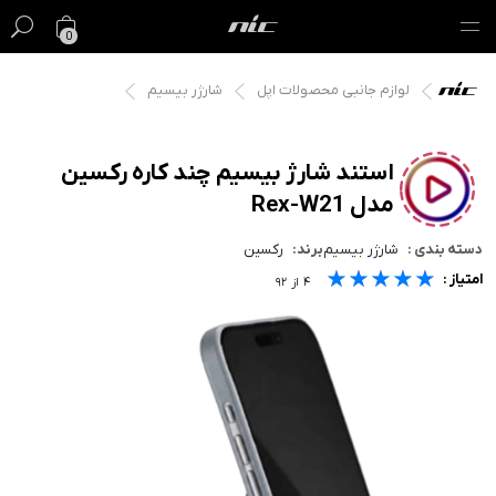
0
لوازم جانبی محصولات اپل
شارژر بیسیم
گیفت کارت
فروش ویژه
استند شارژ بیسیم چند کاره رکسین
مدل Rex-W21
مک
دسته بندی :
شارژر بیسیم
برند:
رکسین
آیفون
★★★★★
★★★★★
★★★★★
امتیاز :
۴
از
۹۲
آیپد
ایرپاد
اپل واچ
لوازم جانبی