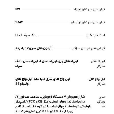
محصولی کاربردی و مدرن تبدیل کرده است.
بلوتوث هوشمند و عملکرد چندمنظوره
توان خروجی شارژ ایرپاد
3W
رکسین W21 تنها یک شارژر ساده نیست. این مدل با بهره‌گیری از
بلوتوث هوشمند، امکان گوش دادن به موسیقی درحین شارژ را
توان خروجی شارژ اپل واچ
2.5W
روی میز کار یا کنار تخت خوب را از طریق اسپیکرهای استریو
قدرتمند را برای شما فراهم می آورد.
استاندارد شارژ
Qi2 / مگ سیف
ایمنی بالا با سیستم محافظت هوشمند
در ساخت این شارژر بی‌سیم، استانداردهای ایمنی CE و FCC
گوشی‌های موبایل سازگار
آیفون های سری 12 به بعد
رعایت شده تا امنیت دستگاه‌های متصل تضمین شود. همچنین
سیستم‌های حفاظتی هوشمند از باتری گوشی و سایر گجت‌ها در
برابر مشکلات رایج محافظت می‌کنند.
ایرپاد های
ایرپاد های پرو، ایرپاد نسل 4، ایرپاد نسل 3 مگ
سازگار
سیف
ویژگی‌های ایمنی این محصول شامل موارد زیر است:
محافظت در برابر نوسانات برق
اپل واچ های
اپل واج های سری 3 به بعد، اپل واچ های
جلوگیری از افزایش بیش از حد دما
سازگار
اولترا و SE
کنترل هوشمند دما هنگام شارژ
جلوگیری از آسیب به باتری
مدیریت هوشمند توان خروجی
سایر
شارژ هم‌زمان ۳ دستگاه (موبایل، ساعت، هدفون) /
ویژگی
دارای استانداردهای ایمنی (مثل CE و FCC) / اسپیکر
این فناوری‌ها موجب افزایش عمر باتری و عملکرد پایدار دستگاه
ها
بلوتوثی هوشمند / چراغ خواب با نور گرم / قابلیت تنظیم
در استفاده طولانی‌مدت می‌شوند.
زاویه از ۰ تا ۶۵ درجه / کنترل دمای هوشمند