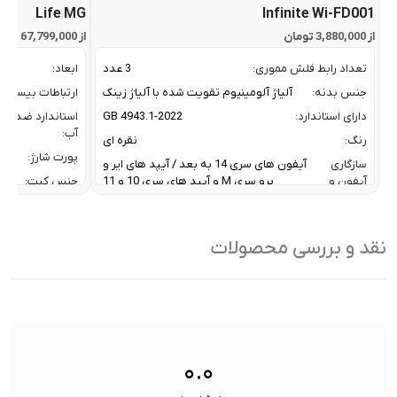
Life MG
Infinite Wi-FD001
از 3,880,000 تومان
از 67,799,000 تومان
تعداد رابط فلش مموری:
3 عدد
ابعاد:
جنس بدنه:
آلیاژ آلومینیوم تقویت شده با آلیاژ زینک
ارتباطات بیسیم:
دارای استاندارد:
GB 4943.1-2022
استاندارد ضد
آب:
رنگ:
نقره ای
پورت شارژ:
سازگاری
آیفون های سری 14 به بعد / آیپد های ایر و
آیفون و
پرو سری M و آیپد های سری 10 و 11
جنس کیت:
آیپد:
رنگ:
سرعت انتقال داده :
تا 10 گیگابیت بر ثانیه
سازگار
نقد و بررسی محصولات
ظرفیت:
32 گیگابایت
با:
فناوری ارتباطی فلش مموری:
USB 3.2 Gen2
سایر
کاربردی بر
ویژگی
اشتراک ب
نوع رابط ها:
USB-A / USB-C / Lightning
ها:
سنسورها:
سنسور
۰.۰