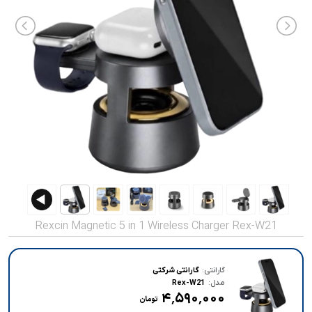
صدا و تصویر
قیمت روز
محصولات کارکرده
تماس با ما
خواندنی ها
Rexcin Magnetic 5 in 1 Wireless Charger Rex-W21
گارانتی:
گارانتی شرکتی
مدل:
Rex-W21
۴٬۵۹۰٬۰۰۰