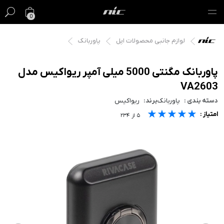
0
لوازم جانبی محصولات اپل
پاوربانک
گیفت کارت
فروش ویژه
پاوربانک مگنتی 5000 میلی آمپر ریواکیس مدل
VA2603
مک
دسته بندی :
پاوربانک
برند:
ریواکیس
★★★★★
★★★★★
★★★★★
امتیاز :
آیفون
۵
از
۲۳۴
آیپد
ایرپاد
اپل واچ
لوازم جانبی