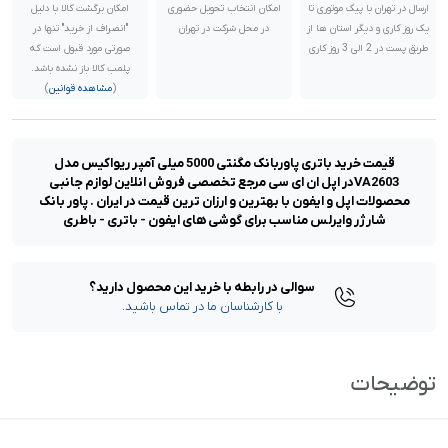
ارسال در تهران با پیک موتوری تا
امکان انتخاب تحویل حضوری
امکان برگشت کالا با دلیل
یک روز کاری و دیگر استان ها از
در محل شرکت در تهران
"انصراف از خرید" تنها در
طریق پست در 2 الی 3 روز کاری
صورتی مورد قبول است که
پلمب کالا باز نشده باشد.
(
مشاهده قوانین
)
قیمت خرید باتری پاوربانک مگنتی 5000 میلی آمپر ریواکیس مدل
VA2603در اپل ان ای سی مرجع تخصصی فروش انلاین لوازم جانبی
محصولات اپل و ایفون با بهترین و ارزان ترین قیمت در ایران . پاور بانک
شارژر وایرلس مناسب برای گوشی های ایفون - باتری - باطری
سوالی در رابطه با خرید این محصول دارید؟
با کارشناسان ما در تماس باشید.
توضیحات