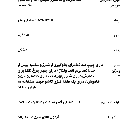
خروجی
مگ سیف
ابعاد
10*6.3*1.5 سانتی متر
وزن
140 گرم
رنگ
مشکی
سایر
دارای چیپ محافظ برای جلوگیری از شارژ و تخلیه بیش از
ویژگی
حد، اتصالی و افت ولتاژ / دارای چهار چراغ LED برای
ها
نمایش میزان شارژ پاوربانک / دارای دکمه روشن و
خاموش / دارای یک حلقه فلزی تاشو جهت استفاده به
عنوان استند
ظرفیت باتری
5000 میلی آمپر ساعت / 18.5 وات ساعت
سازگار با
آیفون های سری 12 به بعد