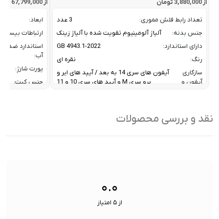
از 3,880,000 تومان
از 67,799,000 تومان
تعداد رابط فلش مموری:
3 عدد
ابعاد:
جنس بدنه:
آلیاژ آلومینیوم تقویت شده با آلیاژ زینک
ارتباطات بیسیم:
دارای استاندارد:
GB 4943.1-2022
استاندارد ضد
آب:
رنگ:
نقره ای
پورت شارژ:
سازگاری
آیفون های سری 14 به بعد / آیپد های ایر و
آیفون و
پرو سری M و آیپد های سری 10 و 11
جنس کیت:
آیپد:
رنگ:
سرعت انتقال داده :
تا 10 گیگابیت بر ثانیه
سازگار
نقد و بررسی محصولات
ظرفیت:
32 گیگابایت
با:
فناوری ارتباطی فلش مموری:
USB 3.2 Gen2
سایر
کاربردی بر
ویژگی
اشتراک ب
نوع رابط ها:
USB-A / USB-C / Lightning
ها:
سنسورها:
سنسور
۰.۰
از ۵ امتیاز