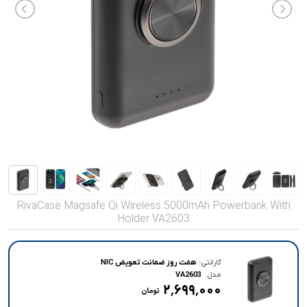
صدا و تصویر
قیمت روز
محصولات کارکرده
تماس با ما
خواندنی ها
RivaCase Magsafe Qi Wireless 5000mAh Powerbank With
Holder VA2603
گارانتی:
هفت روز ضمانت تعویض NIC
مدل:
VA2603
۲٬۶۹۹٬۰۰۰