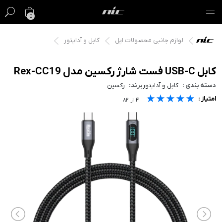
0
لوازم جانبی محصولات اپل
کابل و آداپتور
گیفت کارت
فروش ویژه
کابل USB-C فست شارژ رکسین مدل Rex-CC19
دسته بندی :
کابل و آداپتور
برند:
رکسین
مک
★★★★★
★★★★★
★★★★★
امتیاز :
۴
از
۸۲
آیفون
آیپد
ایرپاد
اپل واچ
لوازم جانبی