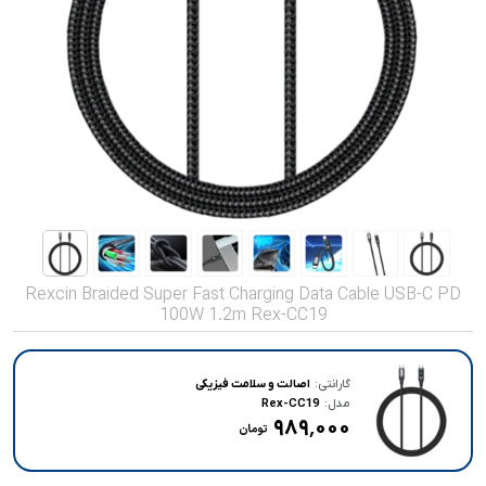
صدا و تصویر
قیمت روز
محصولات کارکرده
تماس با ما
خواندنی ها
Rexcin Braided Super Fast Charging Data Cable USB-C PD
100W 1.2m Rex-CC19
گارانتی:
اصالت و سلامت فیزیکی
مدل:
Rex-CC19
۹۸۹٬۰۰۰