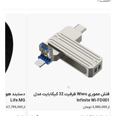
است؟
فلش مموری Wiwu ظرفیت 32 گیگابایت مدل
Life MG
Infinite Wi-FD001
از 3,880,000 تومان
از 67,799,000 تومان