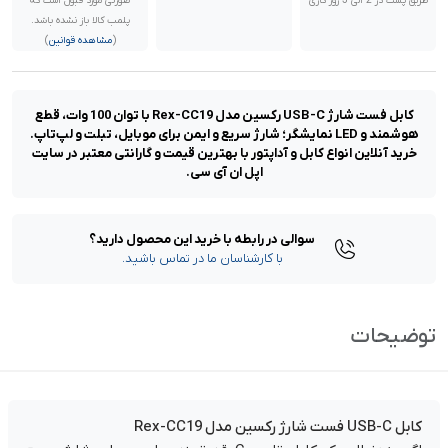
طریق پست در 2 الی 3 روز کاری
صورتی مورد قبول است که
پلمب کالا باز نشده باشد.
(
مشاهده قوانین
)
کابل فست شارژ USB-C رکسین مدل Rex-CC19 با توان 100 وات، قطع
هوشمند و LED نمایشگر؛ شارژ سریع و ایمن برای موبایل، تبلت و لپ‌تاپ.
خرید آنلاین انواع کابل و آداپتور با بهترین قیمت و گارانتی معتبر در سایت
اپل ان آی سی.
سوالی در رابطه با خرید این محصول دارید؟
با کارشناسان ما در تماس باشید.
توضیحات
کابل USB-C فست شارژ رکسین مدل Rex-CC19