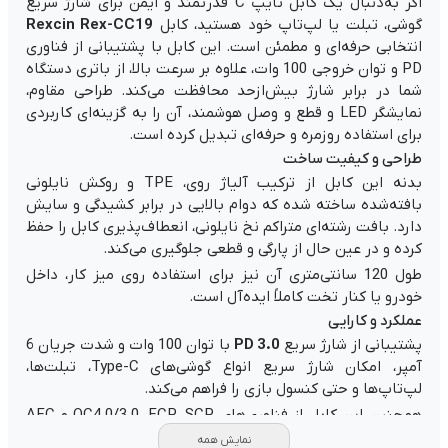
اگر به‌دنبال یک کابل تایپ C قدرتمند و ایمن برای شارژ سریع
گوشی، تبلت یا لپ‌تاپ خود هستید، کابل
Rexcin Rex-CC19
انتخابی حرفه‌ای و مطمئن است. این کابل با پشتیبانی از فناوری
PD و توان خروجی 100 وات، علاوه بر سرعت بالا، از باتری دستگاه
شما در برابر شارژ بیش‌ازحد محافظت می‌کند. طراحی مقاوم،
نمایشگر LED و قطع و وصل هوشمند، آن را به گزینه‌ای کاربردی
برای استفاده روزمره و حرفه‌ای تبدیل کرده است.
طراحی و کیفیت ساخت
بدنه این کابل از ترکیب آلیاژ روی، TPE و روکش نایلونی
بافته‌شده ساخته شده که دوام بالایی در برابر کشیدگی و سایش
دارد. بافت رشته‌ای متراکم نخ نایلونی، انعطاف‌پذیری کابل را حفظ
کرده و در عین حال از پارگی و قطعی جلوگیری می‌کند.
طول 120 سانتی‌متری آن نیز برای استفاده روی میز کار، داخل
خودرو یا کنار تخت کاملاً ایده‌آل است.
عملکرد و کارایی
پشتیبانی از شارژ سریع
PD 3.0
با توان 100 وات و شدت جریان 6
آمپر، امکان شارژ سریع انواع گوشی‌های Type-C، تبلت‌ها،
لپ‌تاپ‌ها و حتی کنسول بازی را فراهم می‌کند.
همچنین این کابل از فناوری‌های QC4.0/3.0، FCP، SCP و AFC
پشتیبانی می‌کند و به‌صورت هوشمند جریان مناسب هر دستگاه
نمایش همه