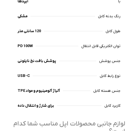
با
آیپدها
رنگ بدنه کابل
مشکی
طول کابل
120 سانتی متر
توان الکتریکی قابل انتقال
PD 100W
جنس پوشش
پوشش بافت نخ نایلونی
نوع رابط کابل
USB-C
جنس هسته کابل
آلیاژ آلومینیوم و مواد TPE
کاربرد کابل
برای شارژ و انتقال داده
لوازم جانبی محصولات اپل مناسب شما کدام