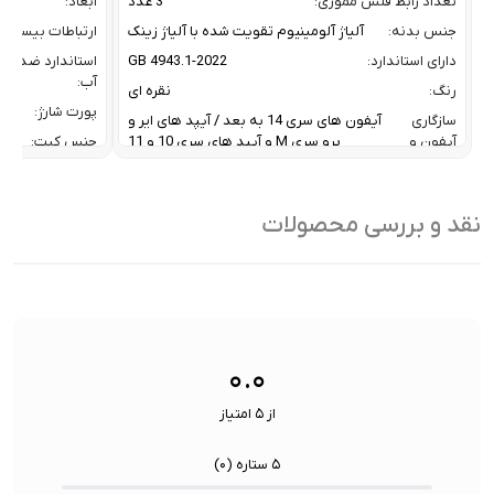
تعداد رابط فلش مموری:
3 عدد
ابعاد:
جنس بدنه:
آلیاژ آلومینیوم تقویت شده با آلیاژ زینک
ارتباطات بیسیم:
دارای استاندارد:
GB 4943.1-2022
استاندارد ضد
آب:
رنگ:
نقره ای
پورت شارژ:
سازگاری
آیفون های سری 14 به بعد / آیپد های ایر و
آیفون و
پرو سری M و آیپد های سری 10 و 11
جنس کیت:
آیپد:
رنگ:
سرعت انتقال داده :
تا 10 گیگابیت بر ثانیه
سازگار
نقد و بررسی محصولات
ظرفیت:
32 گیگابایت
با:
فناوری ارتباطی فلش مموری:
USB 3.2 Gen2
سایر
کاربردی بر
ویژگی
اشتراک ب
نوع رابط ها:
USB-A / USB-C / Lightning
ها:
سنسورها:
سنسور
۰.۰
از ۵ امتیاز
۵ ستاره (
۰
)