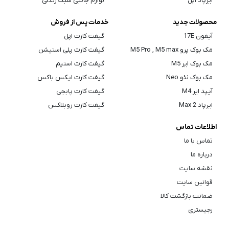
ایرپاد اپل
لوازم جانبی سبک زندگی
محصولات جدید
خدمات پس از فروش
آیفون 17E
گیفت کارت اپل
مک بوک پرو M5 Pro , M5 max
گیفت کارت پلی استیشن
مک بوک ایر M5
گیفت کارت استیم
مک بوک نئو Neo
گیفت کارت ایکس باکس
آیپد ایر M4
گیفت کارت پابجی
ایرپاد Max 2
گیفت کارت روبلاکس
اطلاعات تماس
تماس با ما
درباره ما
نقشه سایت
قوانین سایت
ضمانت بازگشت کالا
رجیستری