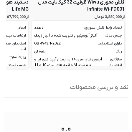
فلش مموری Wiwu ظرفیت 32 گیگابایت مدل
Life MG
Infinite Wi-FD001
از 3,880,000 تومان
از 67,799,000 تومان
تعداد رابط فلش مموری:
3 عدد
ابعاد:
جنس بدنه:
آلیاژ آلومینیوم تقویت شده با آلیاژ زینک
ارتباطات بیسیم:
دارای استاندارد:
GB 4943.1-2022
استاندارد ضد
آب:
رنگ:
نقره ای
پورت شارژ:
سازگاری
آیفون های سری 14 به بعد / آیپد های ایر و
آیفون و
پرو سری M و آیپد های سری 10 و 11
جنس کیت:
آیپد:
رنگ:
سرعت انتقال داده :
تا 10 گیگابیت بر ثانیه
سازگار
نقد و بررسی محصولات
ظرفیت:
32 گیگابایت
با:
فناوری ارتباطی فلش مموری:
USB 3.2 Gen2
سایر
کاربردی بر
ویژگی
اشتراک ب
نوع رابط ها:
USB-A / USB-C / Lightning
ها:
سنسورها:
سنسور
۰.۰