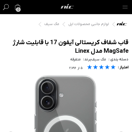
0
لوازم جانبی محصولات اپل
مگ سیف
گیفت کارت
فروش ویژه
قاب شفاف کریستالی آیفون 17 با قابلیت شارژ
MagSafe مدل Linex
مک
دسته بندی :
مگ سیف
برند:
متفرقه
★★★★★
★★★★★
★★★★★
امتیاز :
آیفون
۵
از
۲٬۷۹۶
آیپد
ایرپاد
اپل واچ
لوازم جانبی