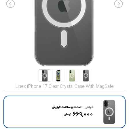
صدا و تصویر
قیمت روز
محصولات کارکرده
تماس با ما
خواندنی ها
Linex iPhone 17 Clear Crystal Case With MagSafe
گارانتی:
اصالت و سلامت فیزیکی
۶۶۹٬۰۰۰