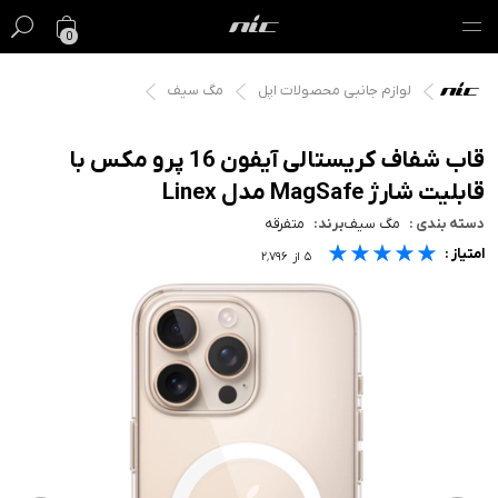
0
لوازم جانبی محصولات اپل
مگ سیف
گیفت کارت
فروش ویژه
قاب شفاف کریستالی آیفون 16 پرو مکس با
قابلیت شارژ MagSafe مدل Linex
مک
دسته بندی :
مگ سیف
برند:
متفرقه
★★★★★
★★★★★
★★★★★
امتیاز :
آیفون
۵
از
۲٬۷۹۶
آیپد
ایرپاد
اپل واچ
لوازم جانبی