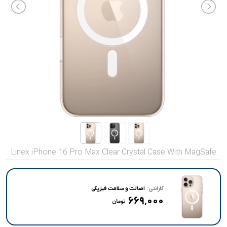
صدا و تصویر
قیمت روز
محصولات کارکرده
تماس با ما
خواندنی ها
Linex iPhone 16 Pro Max Clear Crystal Case With MagSafe
گارانتی:
اصالت و سلامت فیزیکی
۶۶۹٬۰۰۰