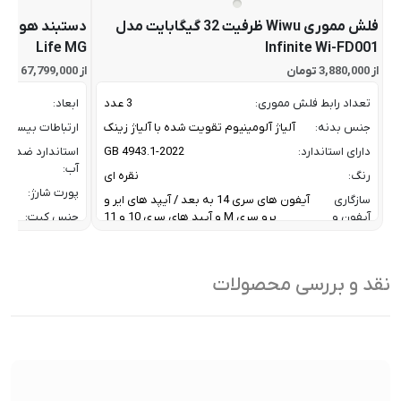
فلش مموری Wiwu ظرفیت 32 گیگابایت مدل
Life MG
Infinite Wi-FD001
از 3,880,000 تومان
از 67,799,000 تومان
تعداد رابط فلش مموری:
3 عدد
ابعاد:
جنس بدنه:
آلیاژ آلومینیوم تقویت شده با آلیاژ زینک
ارتباطات بیسیم:
دارای استاندارد:
GB 4943.1-2022
استاندارد ضد
آب:
رنگ:
نقره ای
پورت شارژ:
سازگاری
آیفون های سری 14 به بعد / آیپد های ایر و
آیفون و
پرو سری M و آیپد های سری 10 و 11
جنس کیت:
آیپد:
رنگ:
سرعت انتقال داده :
تا 10 گیگابیت بر ثانیه
سازگار
نقد و بررسی محصولات
ظرفیت:
32 گیگابایت
با:
فناوری ارتباطی فلش مموری:
USB 3.2 Gen2
سایر
کاربردی بر
ویژگی
اشتراک ب
نوع رابط ها:
USB-A / USB-C / Lightning
ها:
سنسورها:
سنسور