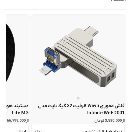
فلش مموری Wiwu ظرفیت 32 گیگابایت مدل
Life MG
Infinite Wi-FD001
از 3,880,000 تومان
از 66,799,000 تومان
تعداد رابط فلش مموری:
3 عدد
ابعاد: