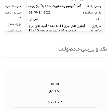
جنس بدنه:
آلیاژ آلومینیوم تقویت شده با آلیاژ زینک
ارتباطات بیسیم:
دارای استاندارد:
GB 4943.1-2022
استاندارد ضد
آب:
رنگ:
نقره ای
پورت شارژ:
سازگاری
آیفون های سری 14 به بعد / آیپد های ایر و
آیفون و
پرو سری M و آیپد های سری 10 و 11
جنس کیت:
آیپد:
رنگ:
سرعت انتقال داده :
تا 10 گیگابیت بر ثانیه
سازگار
نقد و بررسی محصولات
ظرفیت:
32 گیگابایت
با:
فناوری ارتباطی فلش مموری:
USB 3.2 Gen2
سایر
کاربردی بر
ویژگی
اشتراک ب
نوع رابط ها:
USB-A / USB-C / Lightning
ها:
سنسورها:
سنسور
۰.۰
از ۵ امتیاز
۵ ستاره (
۰
)