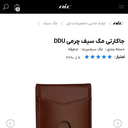
0
لوازم جانبی محصولات اپل
مگ سیف
گیفت کارت
فروش ویژه
جاکارتی مگ سیف چرمی DDU
دسته بندی :
مگ سیف
برند:
متفرقه
مک
★★★★★
★★★★★
★★★★★
امتیاز :
۵
از
۳٬۳۸۰
آیفون
آیپد
ایرپاد
اپل واچ
لوازم جانبی