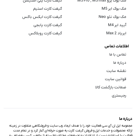
مک بوک پرو M5 Pro , M5 max
گیفت کارت پلی استیشن
مک بوک ایر M5
گیفت کارت استیم
مک بوک نئو Neo
گیفت کارت ایکس باکس
آیپد ایر M4
گیفت کارت پابجی
ایرپاد Max 2
گیفت کارت روبلاکس
اطلاعات تماس
تماس با ما
درباره ما
نقشه سایت
قوانین سایت
ضمانت بازگشت کالا
رجیستری
درباره ما
مجموعه اپل اِن آی سی فعالیت خود را با هدف ایجاد وب سایت و فروشگاهی متفاوت در زمینه
ارائه محصولات و خدمات اپل و فروش گیفت کارت به صورت حرفه‌ای آغاز کرد و در تمام مدت
فعالیت با استفاده درست از انتقادات و تجربه‌های مختلف توانسته تا علاوه بر کسب همراهی و